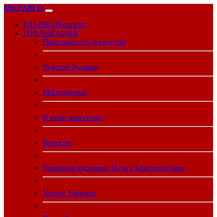
МЕДАРГО
ГЛАВНАЯ
(current)
ПУБЛИКАЦИИ
Пространство дискуссий
Чувство Родины
PROздоровье
В мире животных
Новости
Гармония Здоровья: Путь к Благополучию
Усатые Умницы