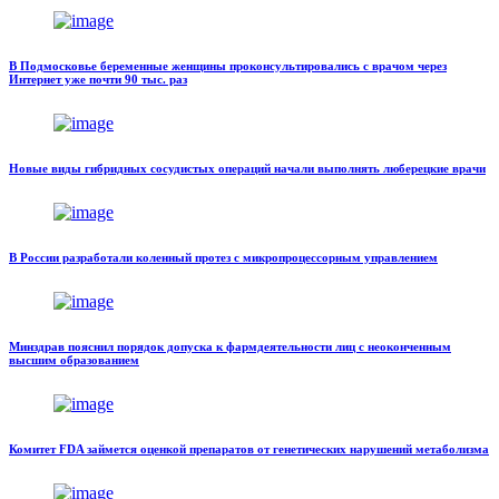
В Подмосковье беременные женщины проконсультировались с врачом через
Интернет уже почти 90 тыс. раз
Новые виды гибридных сосудистых операций начали выполнять люберецкие врачи
В России разработали коленный протез с микропроцессорным управлением
Минздрав пояснил порядок допуска к фармдеятельности лиц с неоконченным
высшим образованием
Комитет FDA займется оценкой препаратов от генетических нарушений метаболизма