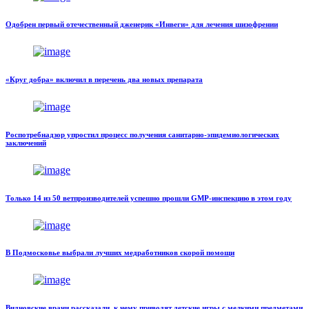
Одобрен первый отечественный дженерик «Инвеги» для лечения шизофрении
«Круг добра» включил в перечень два новых препарата
Роспотребнадзор упростил процесс получения санитарно-эпидемиологических
заключений
Только 14 из 50 ветпроизводителей успешно прошли GMP-инспекцию в этом году
В Подмосковье выбрали лучших медработников скорой помощи
Видновские врачи рассказали, к чему приводят детские игры с мелкими предметами