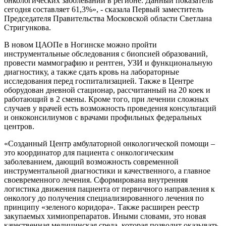
онкологических заболеваний в регионе. Данный показатель
сегодня составляет 61,3%», - сказала Первый заместитель
Председателя Правительства Московской области Светлана
Стригункова.
В новом ЦАОПе в Ногинске можно пройти
инструментальные обследования с биопсией образований,
провести маммографию и рентген, УЗИ и функциональную
диагностику, а также сдать кровь на лабораторные
исследования перед госпитализацией. Также в Центре
оборудован дневной стационар, рассчитанный на 20 коек и
работающий в 2 смены. Кроме того, при лечении сложных
случаев у врачей есть возможность проведения консультаций
и онкоконсилиумов с врачами профильных федеральных
центров.
«Созданный Центр амбулаторной онкологической помощи –
это координатор для пациента с онкологическим
заболеванием, дающий возможность современной
инструментальной диагностики и качественного, а главное
своевременного лечения. Сформирована внутренняя
логистика движения пациента от первичного направления к
онкологу до получения специализированного лечения по
принципу «зеленого коридора». Также расширен реестр
закупаемых химиопрепаратов. Иными словами, это новая
качественная медицинская среда, которая позволит оказывать