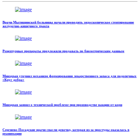
Врачи Мытищинской больницы начали проводить эндоскопическое стентирование
желудочно-кишечного тракта
Рецептурные препараты предложили продавать по биометрическим данным
Минздрав уточнил механизм формирования лекарственного запаса для подопечных
«Круг добра»
Минздрав заявил о технической проблеме при производстве вакцин от кори
Сергиево-Посадские врачи спасли девочку, которая из-за простуды оказалась в
реанимации