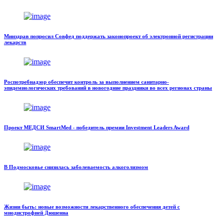
Минздрав попросил Совфед поддержать законопроект об электронной регистрации
лекарств
Роспотребнадзор обеспечит контроль за выполнением санитарно-
эпидемиологических требований в новогодние праздники во всех регионах страны
Проект МЕДСИ SmartMed - победитель премии Investment Leaders Award
В Подмосковье снизилась заболеваемость алкоголизмом
Жизни быть: новые возможности лекарственного обеспечения детей с
миодистрофией Дюшенна