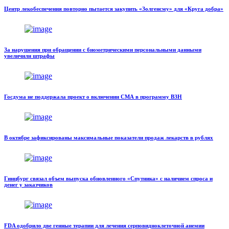
Центр лекобеспечения повторно пытается закупить «Золгенсму» для «Круга добра»
За нарушения при обращении с биометрическими персональными данными
увеличили штрафы
Госдума не поддержала проект о включении СМА в программу ВЗН
В октябре зафиксированы максимальные показатели продаж лекарств в рублях
Гинцбург связал объем выпуска обновленного «Спутника» с наличием спроса и
денег у заказчиков
FDA одобрило две генные терапии для лечения серповидноклеточной анемии