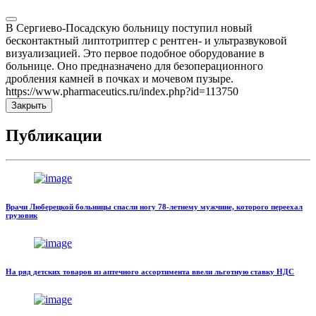
В Сергиево-Посадскую больницу поступил новый
бесконтактный липтотриптер с рентген- и ультразвуковой
визуализацией. Это первое подобное оборудование в
больнице. Оно предназначено для безоперационного
дробления камней в почках и мочевом пузыре.
https://www.pharmaceutics.ru/index.php?id=113750
Закрыть
Публикации
Врачи Люберецкой больницы спасли ногу 78-летнему мужчине, которого переехал
грузовик
На ряд детских товаров из аптечного ассортимента ввели льготную ставку НДС