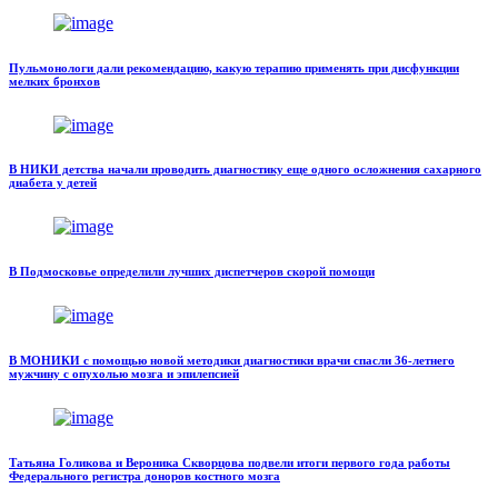
Пульмонологи дали рекомендацию, какую терапию применять при дисфункции
мелких бронхов
В НИКИ детства начали проводить диагностику еще одного осложнения сахарного
диабета у детей
В Подмосковье определили лучших диспетчеров скорой помощи
В МОНИКИ с помощью новой методики диагностики врачи спасли 36-летнего
мужчину с опухолью мозга и эпилепсией
Татьяна Голикова и Вероника Скворцова подвели итоги первого года работы
Федерального регистра доноров костного мозга