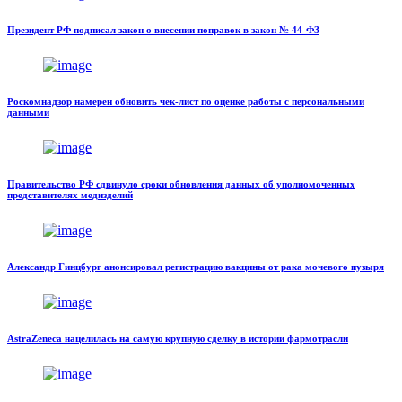
Президент РФ подписал закон о внесении поправок в закон № 44-ФЗ
Роскомнадзор намерен обновить чек-лист по оценке работы с персональными
данными
Правительство РФ сдвинуло сроки обновления данных об уполномоченных
представителях медизделий
Александр Гинцбург анонсировал регистрацию вакцины от рака мочевого пузыря
AstraZeneca нацелилась на самую крупную сделку в истории фармотрасли