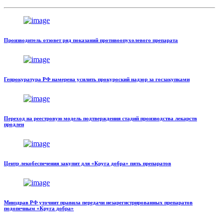
Производитель отзовет ряд показаний противоопухолевого препарата
Гепрокуратура РФ намерена усилить прокуроский надзор за госзакупками
Переход на реестровую модель подтверждения стадий производства лекарств
продлен
Центр лекобеспечения закупит для «Круга добра» пять препаратов
Минздрав РФ уточнит правила передачи незарегистрированных препаратов
подопечным «Круга добра»