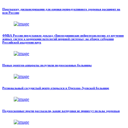
Программу диспансеризации для оценки репродуктивного здоровья расширят на
всю Россию
ФМБА России представило доклад «Биомедицинские нейротехнологии: от изучения
живых систем к коррекции патологий нервной системы» на общем собрании
Российской академии наук
Новые рентген-аппараты получили подмосковные больницы
Региональный сосудистый центр открылся в Орехово-Зуевской больнице
Подмосковные врачи рассказали, какие ватрушки не принесут пользы здоровью