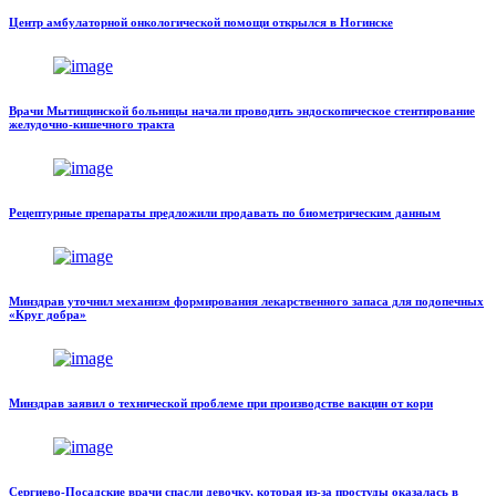
Центр амбулаторной онкологической помощи открылся в Ногинске
Врачи Мытищинской больницы начали проводить эндоскопическое стентирование
желудочно-кишечного тракта
Рецептурные препараты предложили продавать по биометрическим данным
Минздрав уточнил механизм формирования лекарственного запаса для подопечных
«Круг добра»
Минздрав заявил о технической проблеме при производстве вакцин от кори
Сергиево-Посадские врачи спасли девочку, которая из-за простуды оказалась в