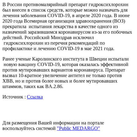
В России противомалярийный препарат гидроксихлорохин
был внесен в список средств, которые можно назначать для
лечения заболевания COVID-19, в апреле 2020 года. В июне
2020 года Всемирная организация здравоохранения (ВОЗ)
прекратила испытания лекарства в качестве одного из
назначений заразившимся коронавирусом из-за его побочных
действий. Российский Минздрав исключил
гидроксихлорохин из перечня рекомендаций по
профилактике и лечению COVID-19 в мае 2021 года.
Ранее ученые Каролинского института в Швеции испытали
новую вакцину COVID-19, которая оказалась эффективной
против мутировавших вариантов коронавируса. Препарат
вызвал 10-кратное увеличение антител не только против
XBB, но и против более новых и более мутировавших
штаммов, таких как BA.2.86.
Источник :
Ссылка
Для размещения Вашей информации на портале
воспользуйтесь системой
"Public MEDARGO"