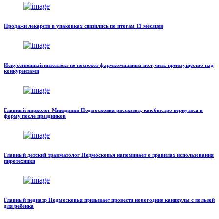
Продажи лекарств в упаковках снизились по итогам 11 месяцев
Искусственный интеллект не поможет фармкомпаниям получить преимущество над
конкурентами
Главный нарколог Минздрава Подмосковья рассказал, как быстро вернуться в
форму после праздников
Главный детский травматолог Подмосковья напоминает о правилах использования
пиротехники
Главный педиатр Подмосковья призывает провести новогодние каникулы с пользой
для ребенка