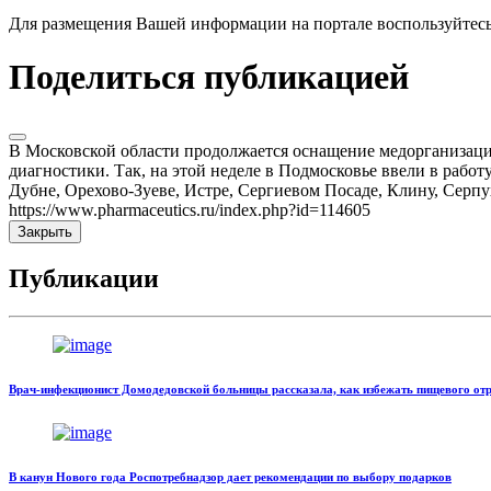
Для размещения Вашей информации на портале воспользуйтес
Поделиться публикацией
В Московской области продолжается оснащение медорганизаци
диагностики. Так, на этой неделе в Подмосковье ввели в рабо
Дубне, Орехово-Зуеве, Истре, Сергиевом Посаде, Клину, Серп
https://www.pharmaceutics.ru/index.php?id=114605
Закрыть
Публикации
Врач-инфекционист Домодедовской больницы рассказала, как избежать пищевого отр
В канун Нового года Роспотребнадзор дает рекомендации по выбору подарков