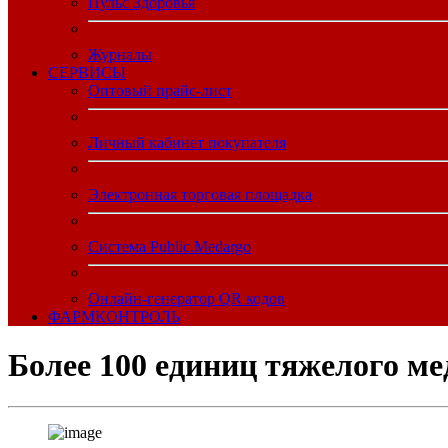
Пульс Здоровья
Журналы
CЕРВИСЫ
Оптовый прайс-лист
Личный кабинет покупателя
Электронная торговая площадка
Система Public.Medargo
Онлайн-генератор QR кодов
ФАРМКОНТРОЛЬ
Более 100 единиц тяжелого ме