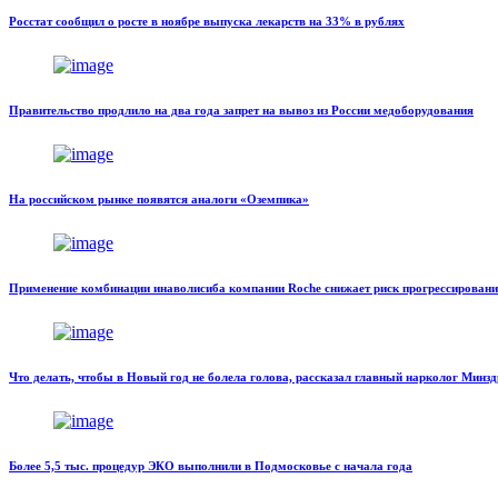
Росстат сообщил о росте в ноябре выпуска лекарств на 33% в рублях
Правительство продлило на два года запрет на вывоз из России медоборудования
На российском рынке появятся аналоги «Оземпика»
Применение комбинации инаволисиба компании Roche снижает риск прогрессирован
Что делать, чтобы в Новый год не болела голова, рассказал главный нарколог Минз
Более 5,5 тыс. процедур ЭКО выполнили в Подмосковье с начала года