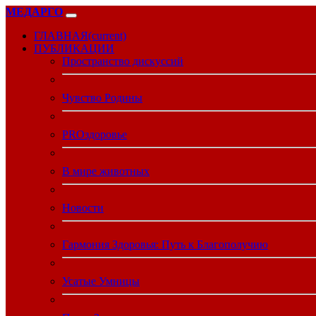
МЕДАРГО
ГЛАВНАЯ
(current)
ПУБЛИКАЦИИ
Пространство дискуссий
Чувство Родины
PROздоровье
В мире животных
Новости
Гармония Здоровья: Путь к Благополучию
Усатые Умницы