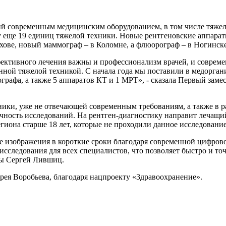
й современным медицинским оборудованием, в том числе тяжел
ту еще 19 единиц тяжелой техники. Новые рентгеновские аппара
ухове, новый маммограф – в Коломне, а флюорограф – в Ногинск
ективного лечения важны и профессионализм врачей, и соврем
нной тяжелой техникой. С начала года мы поставили в медорга
ографа, а также 5 аппаратов КТ и 1 МРТ», - сказала Первый зам
ники, уже не отвечающей современным требованиям, а также в 
очность исследований. На рентген-диагностику направит лечащи
иона старше 18 лет, которые не проходили данное исследование
 изображения в короткие сроки благодаря современной цифровой
исследования для всех специалистов, что позволяет быстро и т
цы Сергей Лившиц.
ея Воробьева, благодаря нацпроекту «Здравоохранение».