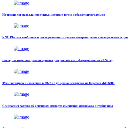
Нутрициолог назвала продукты, которые точно добавят килограммов
RNC Pharma сообщила о росте розничного рынка ветпрепаратов в натуральном и д
Эксперты отрасли сделали прогноз для российского фармрынка на 2024 год
ФАС сообщила о снижении в 2023 году цен на лекарства из Перечня ЖНВЛП
Специалист заявил об успешном импортозамещении японского антибиотика