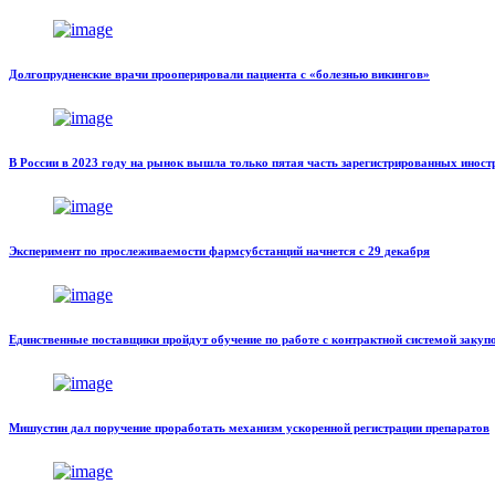
Долгопрудненские врачи прооперировали пациента с «болезнью викингов»
В России в 2023 году на рынок вышла только пятая часть зарегистрированных инос
Эксперимент по прослеживаемости фармсубстанций начнется с 29 декабря
Единственные поставщики пройдут обучение по работе с контрактной системой закуп
Мишустин дал поручение проработать механизм ускоренной регистрации препаратов