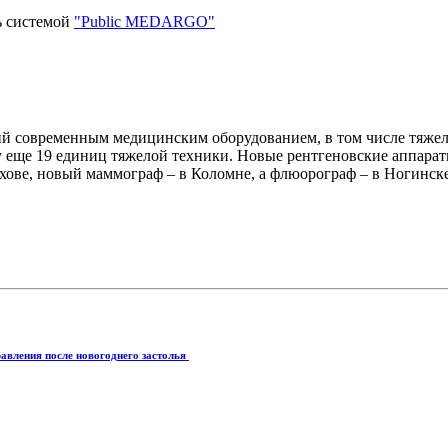
ь системой
"Public MEDARGO"
й современным медицинским оборудованием, в том числе тяжел
ту еще 19 единиц тяжелой техники. Новые рентгеновские аппара
ухове, новый маммограф – в Коломне, а флюорограф – в Ногинск
авления после новогоднего застолья