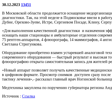
30.12.2023
13451
В Московской области продолжается оснащение медорганизаци
диагностики. Так, на этой неделе в Подмосковье ввели в рабо
Дубне, Орехово-Зуеве, Истре, Сергиевом Посаде, Клину, Серп
«Для выполнения качественной диагностики и назначения эфф
оснащать наши стационары и амбулаторные отделения совреме
75 рентген-аппаратов, 4 флюорографа, 14 маммографов, 4 анги
Светлана Стригункова.
Оборудование приобретено взамен устаревшей аналоговой тех
современного оборудования — быстрый результат и высокая т
флюорографию открыта самостоятельная запись для жителей рег
«Новый аппарат позволяет получать качественные медицинские
в цифровом формате. Просмотр снимков доступен сразу после 
тактику лечения»,- рассказал главный врач Ногинской больни
Медтехника закуплена по поручению губернатора региона Андр
Источник :
Ссылка