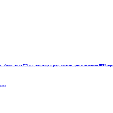
ия заболевания на 57% у пациентов с распространенным гормонозависимым HER2-отр
драва