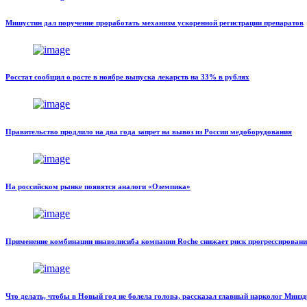
Мишустин дал поручение проработать механизм ускоренной регистрации препаратов
Росстат сообщил о росте в ноябре выпуска лекарств на 33% в рублях
Правительство продлило на два года запрет на вывоз из России медоборудования
На российском рынке появятся аналоги «Оземпика»
Применение комбинации инаволисиба компании Roche снижает риск прогрессирован
Что делать, чтобы в Новый год не болела голова, рассказал главный нарколог Минз