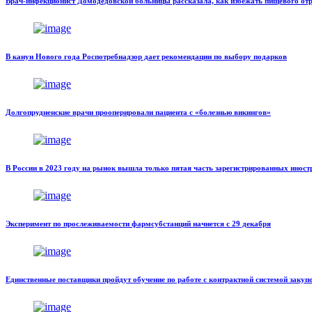
Врач-инфекционист Домодедовской больницы рассказала, как избежать пищевого отр
В канун Нового года Роспотребнадзор дает рекомендации по выбору подарков
Долгопрудненские врачи прооперировали пациента с «болезнью викингов»
В России в 2023 году на рынок вышла только пятая часть зарегистрированных инос
Эксперимент по прослеживаемости фармсубстанций начнется с 29 декабря
Единственные поставщики пройдут обучение по работе с контрактной системой закуп