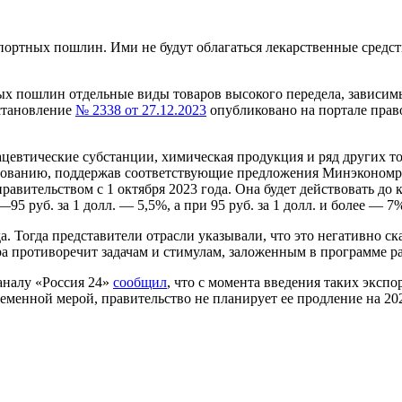
портных пошлин. Ими не будут облагаться лекарственные средст
ых пошлин отдельные виды товаров высокого передела, зависим
становление
№ 2338 от 27.12.2023
опубликовано на портале прав
ацевтические субстанции, химическая продукция и ряд других т
рованию, поддержав соответствующие предложения Минэкономра
авительством с 1 октября 2023 года. Она будет действовать до 
95 руб. за 1 долл. — 5,5%, а при 95 руб. за 1 долл. и более — 7
да. Тогда представители отрасли указывали, что это негативно с
ера противоречит задачам и стимулам, заложенным в программе р
аналу «Россия 24»
сообщил
, что с момента введения таких эксп
еменной мерой, правительство не планирует ее продление на 20