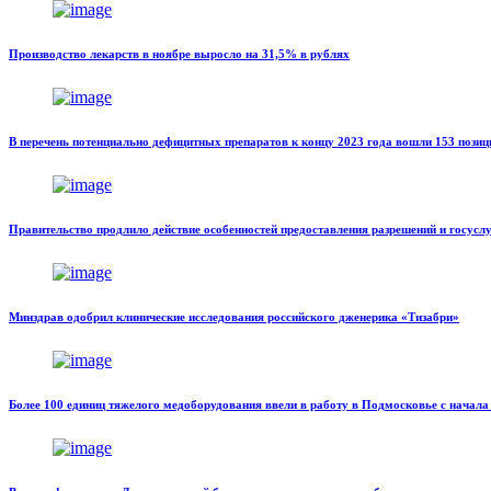
Производство лекарств в ноябре выросло на 31,5% в рублях
В перечень потенциально дефицитных препаратов к концу 2023 года вошли 153 позиц
Правительство продлило действие особенностей предоставления разрешений и госусл
Минздрав одобрил клинические исследования российского дженерика «Тизабри»
Более 100 единиц тяжелого медоборудования ввели в работу в Подмосковье с начала