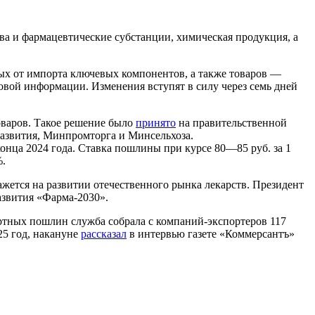
ва и фармацевтические субстанции, химическая продукция, а
ых от импорта ключевых компонентов, а также товаров —
овой информации. Изменения вступят в силу через семь дней
оваров. Такое решение было
принято
на правительственной
звития, Минпромторга и Минсельхоза.
конца 2024 года. Ставка пошлины при курсе 80—85 руб. за 1
%.
кажется на развитии отечественного рынка лекарств. Президент
азвития «Фарма-2030».
ортных пошлин служба собрала с компаний-экспортеров 117
25 год, накануне
рассказал
в интервью газете «Коммерсантъ»