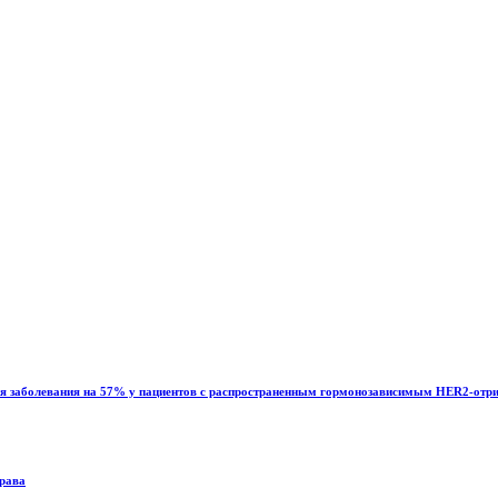
ия заболевания на 57% у пациентов с распространенным гормонозависимым HER2-отр
драва