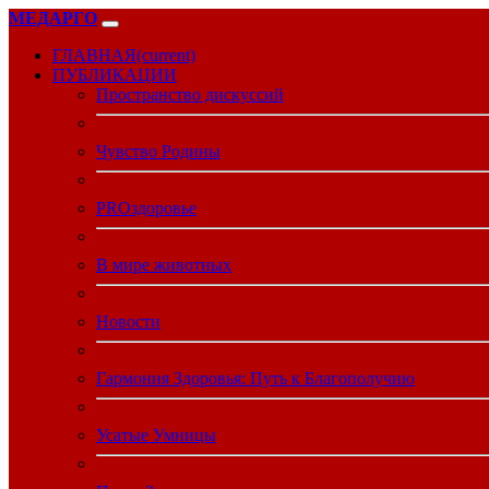
МЕДАРГО
ГЛАВНАЯ
(current)
ПУБЛИКАЦИИ
Пространство дискуссий
Чувство Родины
PROздоровье
В мире животных
Новости
Гармония Здоровья: Путь к Благополучию
Усатые Умницы