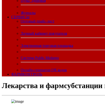
Пульс Здоровья
Журналы
CЕРВИСЫ
Оптовый прайс-лист
Личный кабинет покупателя
Электронная торговая площадка
Система Public.Medargo
Онлайн-генератор QR кодов
ФАРМКОНТРОЛЬ
Лекарства и фармсубстанции 