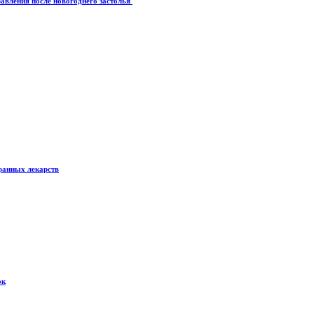
авления после новогоднего застолья
транных лекарств
ок