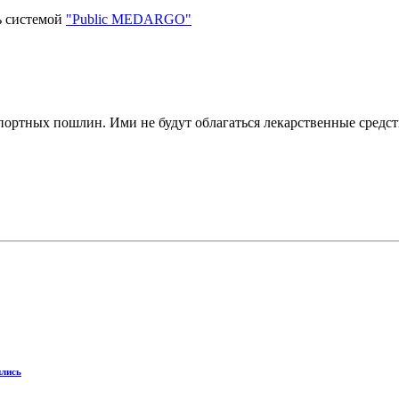
ь системой
"Public MEDARGO"
портных пошлин. Ими не будут облагаться лекарственные средст
ились