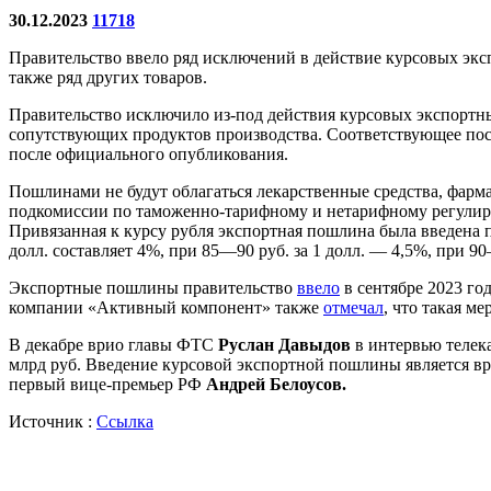
30.12.2023
11718
Правительство ввело ряд исключений в действие курсовых экс
также ряд других товаров.
Правительство исключило из‑под действия курсовых экспортн
сопутствующих продуктов производства. Соответствующее по
после официального опубликования.
Пошлинами не будут облагаться лекарственные средства, фарм
подкомиссии по таможенно-тарифному и нетарифному регули
Привязанная к курсу рубля экспортная пошлина была введена пр
долл. составляет 4%, при 85—90 руб. за 1 долл. — 4,5%, при 90—
Экспортные пошлины правительство
ввело
в сентябре 2023 го
компании «Активный компонент» также
отмечал
, что такая м
В декабре врио главы ФТС
Руслан Давыдов
в интервью телек
млрд руб. Введение курсовой экспортной пошлины является вр
первый вице-премьер РФ
Андрей Белоусов.
Источник :
Ссылка