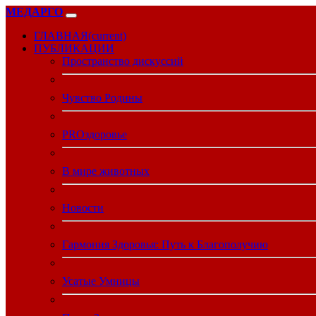
МЕДАРГО
ГЛАВНАЯ
(current)
ПУБЛИКАЦИИ
Пространство дискуссий
Чувство Родины
PROздоровье
В мире животных
Новости
Гармония Здоровья: Путь к Благополучию
Усатые Умницы