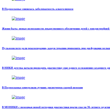
В Подмосковье снизилась заболеваемость алкоголизмом
Жизни быть: новые возможности лекарственного обеспечения детей с миодистрофие
Пульмонологи дали рекомендацию, какую терапию применять при дисфункции мелки
В НИКИ детства начали проводить диагностику еще одного осложнения сахарного ди
В Подмосковье определили лучших диспетчеров скорой помощи
В МОНИКИ с помощью новой методики диагностики врачи спасли 36-летнего мужчину