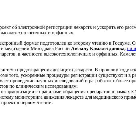
ект об электронной регистрации лекарств и ускорить его рассм
и высокотехнологичных и орфанных.
лектронный формат подготовлен ко второму чтению в Госдуме. О
в и медизделий Минздрава России
Айсылу Камалетдинова,
пиш
паратов, в частности высокотехнологичных и орфанных. Камале
я система предотвращения дефицита лекарств. В прошлом году и
роме того, ускоренные процедуры регистрации существуют и в 
ивает проведение научных исследований и разработок с более п
ектов по клиническим исследованиям.
 о гармонизации с правилами обращения препаратов в рамках ЕА
истему мониторинга движения лекарств для медицинского прим
проект в первом чтении.