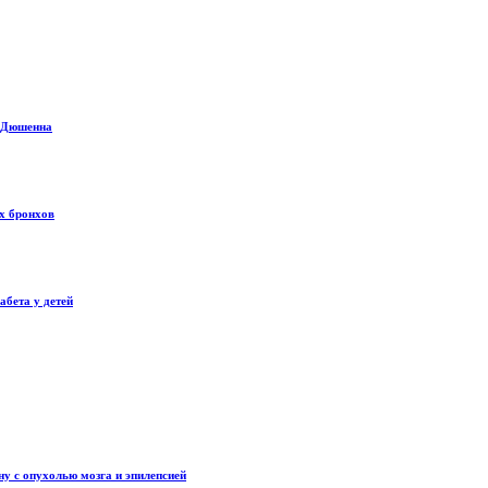
й Дюшенна
х бронхов
абета у детей
 с опухолью мозга и эпилепсией