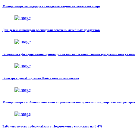
Минпромторг не поддержал введение акциза на этиловый спирт
Для детей-инвалидов расширили перечень лечебных продуктов
В правила субсидирования производства высокотехнологичной продукции внесут изм
В инструкцию «Спутника Лайт» внесли изменения
Минпромторг сообщил о внесении в правительство проекта о маркировке ветпрепара
Заболеваемость туберкулёзом в Подмосковье снизилась на 8,4%