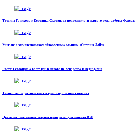
Татьяна Голикова и Вероника Скворцова подвели итоги первого года работы Федерал
Минздрав зарегистрировал обновленную вакцину «Спутник Лайт»
Росстат сообщил о росте цен в ноябре на лекарства и медизделия
Только треть россиян знает о производственных аптеках
Центр лекобеспечения закупит препараты для лечения ВЗН