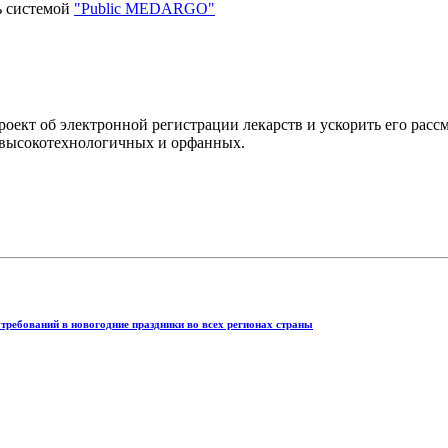
ь системой
"Public MEDARGO"
ект об электронной регистрации лекарств и ускорить его рассм
и высокотехнологичных и орфанных.
требований в новогодние праздники во всех регионах страны