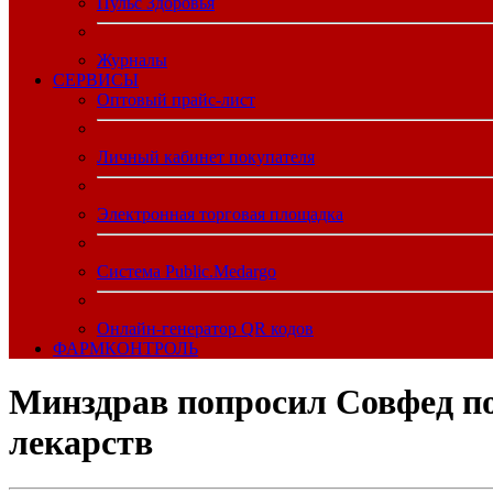
Пульс Здоровья
Журналы
CЕРВИСЫ
Оптовый прайс-лист
Личный кабинет покупателя
Электронная торговая площадка
Система Public.Medargo
Онлайн-генератор QR кодов
ФАРМКОНТРОЛЬ
Минздрав попросил Совфед по
лекарств