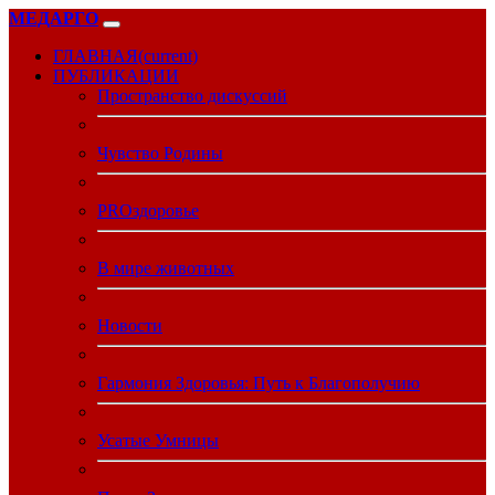
МЕДАРГО
ГЛАВНАЯ
(current)
ПУБЛИКАЦИИ
Пространство дискуссий
Чувство Родины
PROздоровье
В мире животных
Новости
Гармония Здоровья: Путь к Благополучию
Усатые Умницы