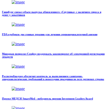
Гинцбург связал объем выпуска обновленного «Спутника» с наличием спроса и
денег у заказчиков
FDA одобрило две генные терапии для лечения серповидноклеточной анемии
Минздрав попросил Совфед поддержать законопроект об электронной регистрации
лекарств
Роспотребнадзор обеспечит контроль за выполнением санитарно-
эпидемиологических требований в новогодние праздники во всех регионах страны
Проект МЕДСИ SmartMed - победитель премии Investment Leaders Award