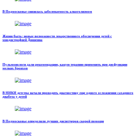
В Подмосковье снизилась заболеваемость алкоголизмом
Жизни быть: новые возможности лекарственного обеспечения детей с
миодистрофией Дюшенна
Пульмонологи дали рекомендацию, какую терапию применять при дисфункции
мелких бронхов
В НИКИ детства начали проводить диагностику еще одного осложнения сахарного
диабета у детей
В Подмосковье определили лучших диспетчеров скорой помощи