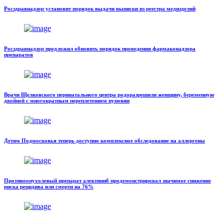
Росздравнадзор установит порядок выдачи выписки из реестра медизделий
Росздравнадзор предложил обновить порядок проведения фармаконадзора
препаратов
Врачи Щелковского перинатального центра родоразрешили женщину, беременную
двойней с многократным переплетением пуповин
Детям Подмосковья теперь доступно комплексное обследование на аллергены
Противоопухолевый препарат алектиниб продемонстрировал значимое снижение
риска рецидива или смерти на 76%