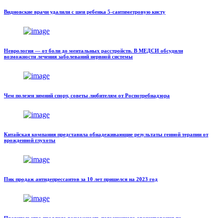
Видновские врачи удалили с шеи ребенка 5-сантиметровую кисту
Неврология — от боли до ментальных расстройств. В МЕДСИ обсудили
возможности лечения заболеваний нервной системы
Чем полезен зимний спорт, советы любителям от Роспотребнадзора
Китайская компания представила обнадеживающие результаты генной терапии от
врожденной глухоты
Пик продаж антидепрессантов за 10 лет пришелся на 2023 год
Правительство продлило возможность повышенного авансирования по