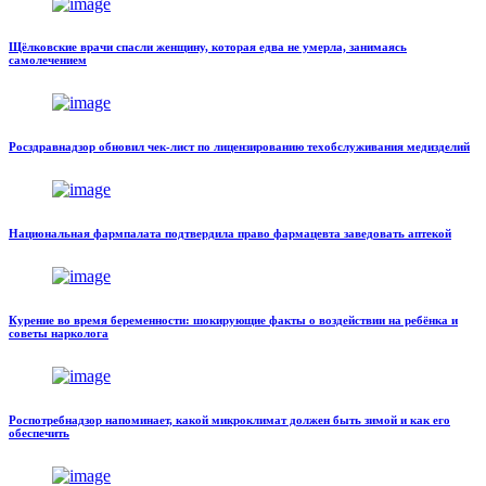
Щёлковские врачи спасли женщину, которая едва не умерла, занимаясь
самолечением
Росздравнадзор обновил чек-лист по лицензированию техобслуживания медизделий
Национальная фармпалата подтвердила право фармацевта заведовать аптекой
Курение во время беременности: шокирующие факты о воздействии на ребёнка и
советы нарколога
Роспотребнадзор напоминает, какой микроклимат должен быть зимой и как его
обеспечить