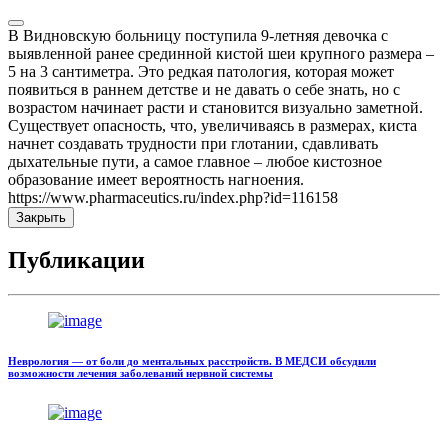
В Видновскую больницу поступила 9-летняя девочка с
выявленной ранее срединной кистой шеи крупного размера –
5 на 3 сантиметра. Это редкая патология, которая может
появиться в раннем детстве и не давать о себе знать, но с
возрастом начинает расти и становится визуально заметной.
Существует опасность, что, увеличиваясь в размерах, киста
начнет создавать трудности при глотании, сдавливать
дыхательные пути, а самое главное – любое кистозное
образование имеет вероятность нагноения.
https://www.pharmaceutics.ru/index.php?id=116158
Закрыть
Публикации
Неврология — от боли до ментальных расстройств. В МЕДСИ обсудили
возможности лечения заболеваний нервной системы