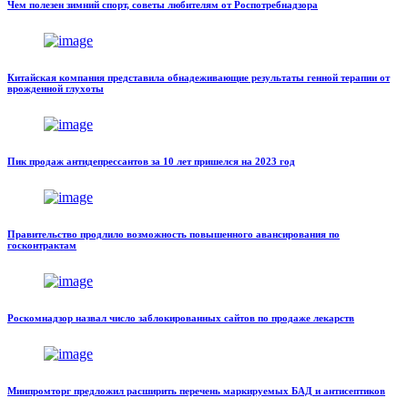
Чем полезен зимний спорт, советы любителям от Роспотребнадзора
Китайская компания представила обнадеживающие результаты генной терапии от
врожденной глухоты
Пик продаж антидепрессантов за 10 лет пришелся на 2023 год
Правительство продлило возможность повышенного авансирования по
госконтрактам
Роскомнадзор назвал число заблокированных сайтов по продаже лекарств
Минпромторг предложил расширить перечень маркируемых БАД и антисептиков