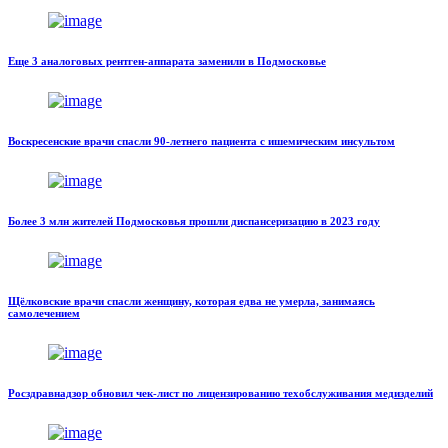
Еще 3 аналоговых рентген-аппарата заменили в Подмосковье
Воскресенские врачи спасли 90-летнего пациента с ишемическим инсультом
Более 3 млн жителей Подмосковья прошли диспансеризацию в 2023 году
Щёлковские врачи спасли женщину, которая едва не умерла, занимаясь
самолечением
Росздравнадзор обновил чек-лист по лицензированию техобслуживания медизделий