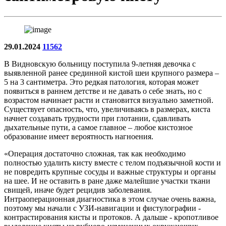
29.01.2024
11562
В Видновскую больницу поступила 9-летняя девочка с
выявленной ранее срединной кистой шеи крупного размера –
5 на 3 сантиметра. Это редкая патология, которая может
появиться в раннем детстве и не давать о себе знать, но с
возрастом начинает расти и становится визуально заметной.
Существует опасность, что, увеличиваясь в размерах, киста
начнет создавать трудности при глотании, сдавливать
дыхательные пути, а самое главное – любое кистозное
образование имеет вероятность нагноения.
«Операция достаточно сложная, так как необходимо
полностью удалить кисту вместе с телом подъязычной кости и
не повредить крупные сосуды и важные структуры и органы
на шее. И не оставить в ране даже малейшие участки ткани
свищей, иначе будет рецидив заболевания.
Интраоперационная диагностика в этом случае очень важна,
поэтому мы начали с УЗИ-навигации и фистулографии -
контрастирования кисты и протоков. А дальше - кропотливое