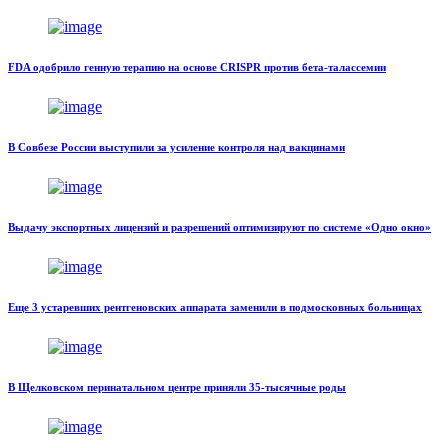
FDA одобрило генную терапию на основе CRISPR против бета-талассемии
В Совбезе России выступили за усиление контроля над вакцинами
Выдачу экспортных лицензий и разрешений оптимизируют по системе «Одно окно»
Еще 3 устаревших рентгеновских аппарата заменили в подмосковных больницах
В Щелковском перинатальном центре приняли 35-тысячные роды