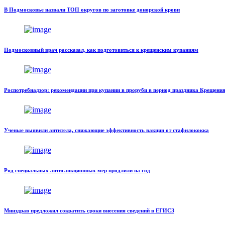
В Подмосковье назвали ТОП округов по заготовке донорской крови
Подмосковный врач рассказал, как подготовиться к крещенским купаниям
Роспотребнадзор: рекомендации при купании в проруби в период праздника Крещени
Ученые выявили антитела, снижающие эффективность вакцин от стафилококка
Ряд специальных антисанкционных мер продлили на год
Минздрав предложил сократить сроки внесения сведений в ЕГИСЗ