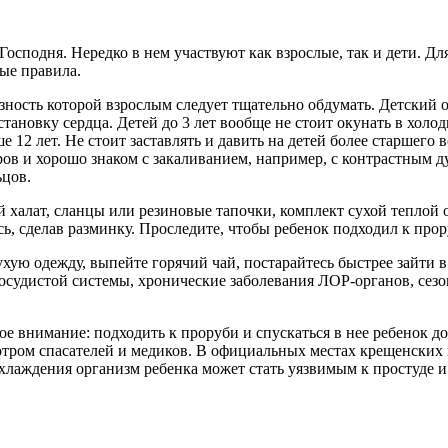
осподня. Нередко в нем участвуют как взрослые, так и дети. Д
вные правила.
азность которой взрослым следует тщательно обдумать. Детский
становку сердца. Детей до 3 лет вообще не стоит окунать в холо
12 лет. Не стоит заставлять и давить на детей более старшего 
ов и хорошо знаком с закаливанием, например, с контрастным ду
льцов.
 халат, сланцы или резиновые тапочки, комплект сухой теплой о
сь, сделав разминку. Проследите, чтобы ребенок подходил к про
ухую одежду, выпейте горячий чай, постарайтесь быстрее зайти в
сосудистой системы, хронические заболевания ЛОР-органов, сез
бое внимание: подходить к проруби и спускаться в нее ребенок 
тром спасателей и медиков. В официальных местах крещенских к
охлаждения организм ребенка может стать уязвимым к простуде и