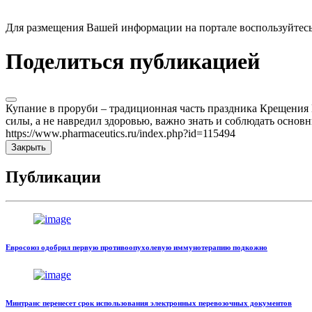
Для размещения Вашей информации на портале воспользуйтес
Поделиться публикацией
Купание в проруби – традиционная часть праздника Крещения Г
силы, а не навредил здоровью, важно знать и соблюдать осно
https://www.pharmaceutics.ru/index.php?id=115494
Закрыть
Публикации
Евросоюз одобрил первую противоопухолевую иммунотерапию подкожно
Минтранс перенесет срок использования электронных перевозочных документов