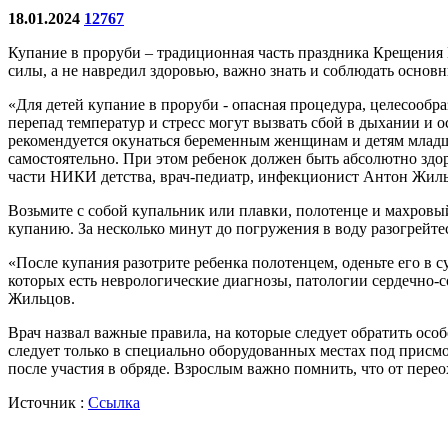
18.01.2024
12767
Купание в проруби – традиционная часть праздника Крещения Г
силы, а не навредил здоровью, важно знать и соблюдать осно
«Для детей купание в проруби - опасная процедура, целесообр
перепад температур и стресс могут вызвать сбой в дыхании и о
рекомендуется окунаться беременным женщинам и детям младше 
самостоятельно. При этом ребенок должен быть абсолютно здор
части НИКИ детства, врач-педиатр, инфекционист Антон Жи
Возьмите с собой купальник или плавки, полотенце и махровый
купанию. За несколько минут до погружения в воду разогрейте
«После купания разотрите ребенка полотенцем, оденьте его в с
которых есть неврологические диагнозы, патологии сердечно-
Жильцов.
Врач назвал важные правила, на которые следует обратить осо
следует только в специально оборудованных местах под присмо
после участия в обряде. Взрослым важно помнить, что от пере
Источник :
Ссылка