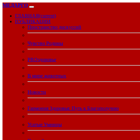
МЕДАРГО
ГЛАВНАЯ
(current)
ПУБЛИКАЦИИ
Пространство дискуссий
Чувство Родины
PROздоровье
В мире животных
Новости
Гармония Здоровья: Путь к Благополучию
Усатые Умницы