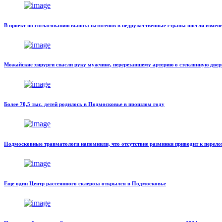
В проект по согласованию вывоза патогенов в недружественные страны внесли измен
Можайские хирурги спасли руку мужчине, перерезавшему артерию о стеклянную двер
Более 70,5 тыс. детей родилось в Подмосковье в прошлом году
Подмосковные травматологи напомнили, что отсутствие разминки приводит к перел
Еще один Центр рассеянного склероза открылся в Подмосковье