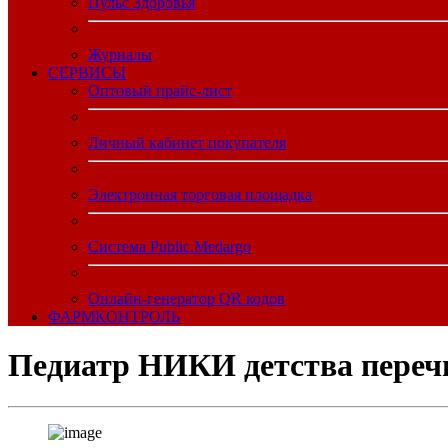
Пульс Здоровья
Журналы
CЕРВИСЫ
Оптовый прайс-лист
Личный кабинет покупателя
Электронная торговая площадка
Система Public.Medargo
Онлайн-генератор QR кодов
ФАРМКОНТРОЛЬ
Педиатр НИКИ детства перечи