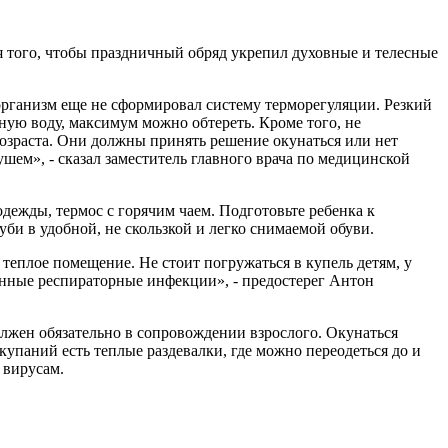
ля того, чтобы праздничный обряд укрепил духовные и телесные
 организм еще не сформировал систему терморегуляции. Резкий
дную воду, максимум можно обтереть. Кроме того, не
возраста. Они должны принять решение окунаться или нет
шем», - сказал заместитель главного врача по медицинской
дежды, термос с горячим чаем. Подготовьте ребенка к
руби в удобной, не скользкой и легко снимаемой обуви.
 теплое помещение. Не стоит погружаться в купель детям, у
онные респираторные инфекции», - предостерег Антон
должен обязательно в сопровождении взрослого. Окунаться
упаний есть теплые раздевалки, где можно переодеться до и
 вирусам.