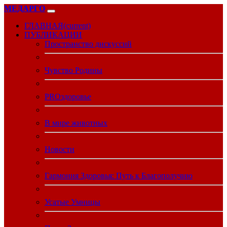
МЕДАРГО
ГЛАВНАЯ
(current)
ПУБЛИКАЦИИ
Пространство дискуссий
Чувство Родины
PROздоровье
В мире животных
Новости
Гармония Здоровья: Путь к Благополучию
Усатые Умницы