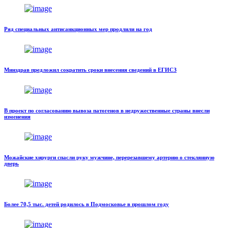
Ряд специальных антисанкционных мер продлили на год
Минздрав предложил сократить сроки внесения сведений в ЕГИСЗ
В проект по согласованию вывоза патогенов в недружественные страны внесли
изменения
Можайские хирурги спасли руку мужчине, перерезавшему артерию о стеклянную
дверь
Более 70,5 тыс. детей родилось в Подмосковье в прошлом году