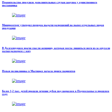
Правительство продлило дополнительные случаи закупок у единственного
поставщика
Минпромторг утвердил порядок выдачи разрешений на вывоз отдельных видов
продукции
В Долгопрудном врачи спасли женщину, которая могла лишиться ноги из-за опухоли
матки размером с мяч
Новая поликлиника в Мытищах начала прием пациентов
Более 1,2 тыс. детей прошли лечение зубов под наркозом в Подмосковье в прошлом
году