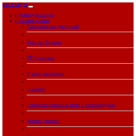
МЕДАРГО
ГЛАВНАЯ
(current)
ПУБЛИКАЦИИ
Пространство дискуссий
Чувство Родины
PROздоровье
В мире животных
Новости
Гармония Здоровья: Путь к Благополучию
Усатые Умницы