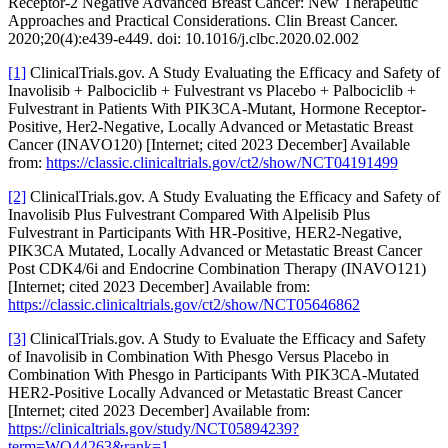
Receptor-2 Negative Advanced Breast Cancer: New Therapeutic
Approaches and Practical Considerations. Clin Breast Cancer.
2020;20(4):e439-e449. doi: 10.1016/j.clbc.2020.02.002
[1]
ClinicalTrials.gov. A Study Evaluating the Efficacy and Safety of
Inavolisib + Palbociclib + Fulvestrant vs Placebo + Palbociclib +
Fulvestrant in Patients With PIK3CA-Mutant, Hormone Receptor-
Positive, Her2-Negative, Locally Advanced or Metastatic Breast
Cancer (INAVO120) [Internet; cited 2023 December] Available
from:
https://classic.clinicaltrials.gov/ct2/show/NCT04191499
[2]
ClinicalTrials.gov. A Study Evaluating the Efficacy and Safety of
Inavolisib Plus Fulvestrant Compared With Alpelisib Plus
Fulvestrant in Participants With HR-Positive, HER2-Negative,
PIK3CA Mutated, Locally Advanced or Metastatic Breast Cancer
Post CDK4/6i and Endocrine Combination Therapy (INAVO121)
[Internet; cited 2023 December] Available from:
https://classic.clinicaltrials.gov/ct2/show/NCT05646862
[3]
ClinicalTrials.gov. A Study to Evaluate the Efficacy and Safety
of Inavolisib in Combination With Phesgo Versus Placebo in
Combination With Phesgo in Participants With PIK3CA-Mutated
HER2-Positive Locally Advanced or Metastatic Breast Cancer
[Internet; cited 2023 December] Available from:
https://clinicaltrials.gov/study/NCT05894239?
term=WO44263&rank=1