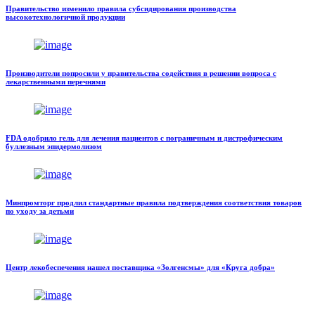
Правительство изменило правила субсидирования производства
высокотехнологичной продукции
Производители попросили у правительства содействия в решении вопроса с
лекарственными перечнями
FDA одобрило гель для лечения пациентов с пограничным и дистрофическим
буллезным эпидермолизом
Минпромторг продлил стандартные правила подтверждения соответствия товаров
по уходу за детьми
Центр лекобеспечения нашел поставщика «Золгенсмы» для «Круга добра»