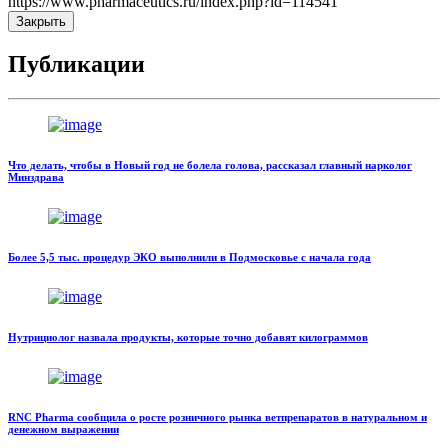
https://www.pharmaceutics.ru/index.php?id=114541
Закрыть
Публикации
Что делать, чтобы в Новый год не болела голова, рассказал главный нарколог
Минздрава
Более 5,5 тыс. процедур ЭКО выполнили в Подмосковье с начала года
Нутрициолог назвала продукты, которые точно добавят килограммов
RNC Pharma сообщила о росте розничного рынка ветпрепаратов в натуральном и
денежном выражении