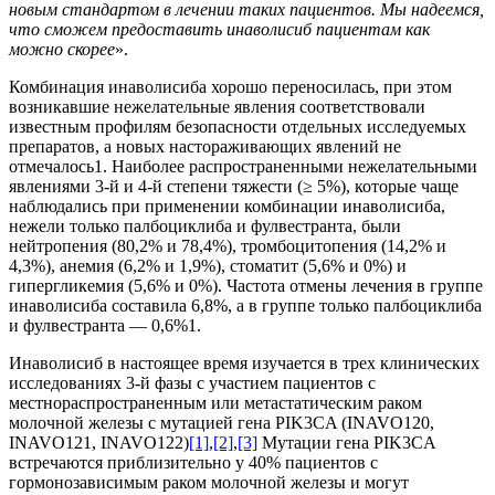
новым стандартом в лечении таких пациентов. Мы надеемся,
что сможем предоставить инаволисиб пациентам как
можно скорее
».
Комбинация инаволисиба хорошо переносилась, при этом
возникавшие нежелательные явления соответствовали
известным профилям безопасности отдельных исследуемых
препаратов, а новых настораживающих явлений не
отмечалось1. Наиболее распространенными нежелательными
явлениями 3-й и 4-й степени тяжести (≥ 5%), которые чаще
наблюдались при применении комбинации инаволисиба,
нежели только палбоциклиба и фулвестранта, были
нейтропения (80,2% и 78,4%), тромбоцитопения (14,2% и
4,3%), анемия (6,2% и 1,9%), стоматит (5,6% и 0%) и
гипергликемия (5,6% и 0%). Частота отмены лечения в группе
инаволисиба составила 6,8%, а в группе только палбоциклиба
и фулвестранта — 0,6%1.
Инаволисиб в настоящее время изучается в трех клинических
исследованиях 3-й фазы с участием пациентов с
местнораспространенным или метастатическим раком
молочной железы с мутацией гена PIK3CA (INAVO120,
INAVO121, INAVO122)
[1]
,
[2]
,
[3]
Мутации гена PIK3CA
встречаются приблизительно у 40% пациентов с
гормонозависимым раком молочной железы и могут