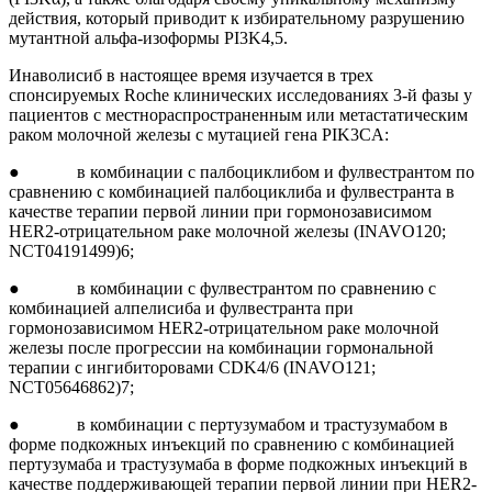
действия, который приводит к избирательному разрушению
мутантной альфа-изоформы PI3K4,5.
Инаволисиб в настоящее время изучается в трех
спонсируемых Roche клинических исследованиях 3-й фазы у
пациентов с местнораспространенным или метастатическим
раком молочной железы с мутацией гена PIK3CA:
● в комбинации с палбоциклибом и фулвестрантом по
сравнению с комбинацией палбоциклиба и фулвестранта в
качестве терапии первой линии при гормонозависимом
HER2-отрицательном раке молочной железы (INAVO120;
NCT04191499)6;
● в комбинации с фулвестрантом по сравнению с
комбинацией алпелисиба и фулвестранта при
гормонозависимом HER2-отрицательном раке молочной
железы после прогрессии на комбинации гормональной
терапии с ингибиторовами CDK4/6 (INAVO121;
NCT05646862)7;
● в комбинации с пертузумабом и трастузумабом в
форме подкожных инъекций по сравнению с комбинацией
пертузумаба и трастузумаба в форме подкожных инъекций в
качестве поддерживающей терапии первой линии при HER2-