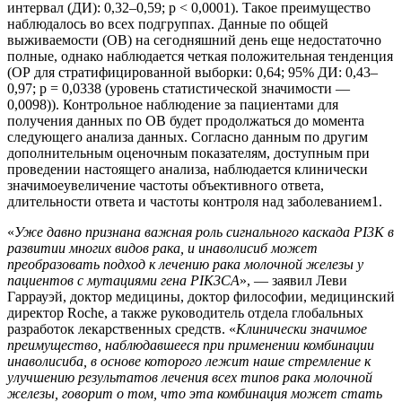
интервал (ДИ): 0,32–0,59; p < 0,0001). Такое преимущество
наблюдалось во всех подгруппах. Данные по общей
выживаемости (ОВ) на сегодняшний день еще недостаточно
полные, однако наблюдается четкая положительная тенденция
(ОР для стратифицированной выборки: 0,64; 95% ДИ: 0,43–
0,97; p = 0,0338 (уровень статистической значимости —
0,0098)). Контрольное наблюдение за пациентами для
получения данных по ОВ будет продолжаться до момента
следующего анализа данных. Согласно данным по другим
дополнительным оценочным показателям, доступным при
проведении настоящего анализа, наблюдается клинически
значимоеувеличение частоты объективного ответа,
длительности ответа и частоты контроля над заболеванием1.
«
Уже давно признана важная роль сигнального каскада PI3K в
развитии многих видов рака, и инаволисиб может
преобразовать подход к лечению рака молочной железы у
пациентов с мутациями гена PIK3CA
», — заявил Леви
Гаррауэй, доктор медицины, доктор философии, медицинский
директор Roche, а также руководитель отдела глобальных
разработок лекарственных средств. «
Клинически значимое
преимущество, наблюдавшееся при применении комбинации
инаволисиба, в основе которого лежит наше стремление к
улучшению результатов лечения всех типов рака молочной
железы, говорит о том, что эта комбинация может стать