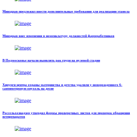
Минздрав предложил ввести дополнительные требования для реализации этанола
Минздрав внес изменения в номенклатуру должностей фармработников
В Подмосковье начали выявлять рак груди на нулевой стадии
Хирурги центра охраны материнства и детства удалили у новорожденного 6-
сантиметровую опухоль на десне
Россельхознадзор утвердил формы проверочных листов для проверок обращения
ветпрепаратов