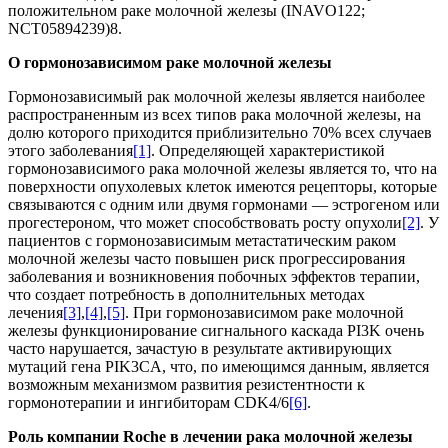
положительном раке молочной железы (INAVO122;
NCT05894239)8.
О гормонозависимом раке молочной железы
Гормонозависимый рак молочной железы является наиболее
распространенным из всех типов рака молочной железы, на
долю которого приходится приблизительно 70% всех случаев
этого заболевания
[1]
. Определяющей характеристикой
гормонозависимого рака молочной железы является то, что на
поверхности опухолевых клеток имеются рецепторы, которые
связываются с одним или двумя гормонами — эстрогеном или
прогестероном, что может способствовать росту опухоли
[2]
. У
пациентов с гормонозависимым метастатическим раком
молочной железы часто повышен риск прогрессирования
заболевания и возникновения побочных эффектов терапии,
что создает потребность в дополнительных методах
лечения
[3]
,
[4]
,
[5]
. При гормонозависимом раке молочной
железы функционирование сигнального каскада PI3K очень
часто нарушается, зачастую в результате активирующих
мутаций гена PIK3CA, что, по имеющимся данным, является
возможным механизмом развития резистентности к
гормонотерапии и ингибиторам CDK4/6
[6]
.
Роль компании Roche в лечении рака молочной железы