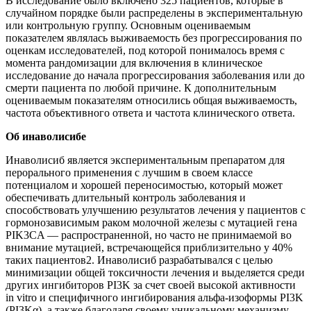
В исследование было включено 325 пациентов, которые в
случайном порядке были распределены в экспериментальную
или контрольную группу. Основным оцениваемым
показателем являлась выживаемость без прогрессирования по
оценкам исследователей, под которой понималось время с
момента рандомизации для включения в клиническое
исследование до начала прогрессирования заболевания или до
смерти пациента по любой причине. К дополнительным
оцениваемым показателям относились общая выживаемость,
частота объективного ответа и частота клинического ответа.
Об инаволисибе
Инаволисиб является экспериментальным препаратом для
перорального применения с лучшим в своем классе
потенциалом и хорошей переносимостью, который может
обеспечивать длительный контроль заболевания и
способствовать улучшению результатов лечения у пациентов с
гормонозависимым раком молочной железы с мутацией гена
PIK3CA — распространенной, но часто не принимаемой во
внимание мутацией, встречающейся приблизительно у 40%
таких пациентов2. Инаволисиб разрабатывался с целью
минимизации общей токсичности лечения и выделяется среди
других ингибиторов PI3K за счет своей высокой активности
in vitro и специфичного ингибирования альфа-изоформы PI3K
(PI3Kα), а также благодаря своему уникальному механизму