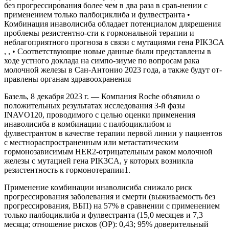
без прогрессирования более чем в два раза в срав-нении с
применением только палбоциклиба и фулвестранта •
Комбинация инаволисиба обладает потенциалом длярешения
проблемы резистентно-сти к гормональной терапии и
неблагоприятного прогноза в связи с мутациями гена PIK3CA
, , • Соответствующие новые данные были представлены в
ходе устного доклада на симпо-зиуме по вопросам рака
молочной железы в Сан-Антонио 2023 года, а также будут от-
правлены органам здравоохранения
Базель, 8 декабря 2023 г. — Компания Roche объявила о
положительных результатах исследования 3-й фазы
INAVO120, проводимого с целью оценки применения
инаволисиба в комбинации с палбоциклибом и
фулвестрантом в качестве терапии первой линии у пациентов
с местнораспространенным или метастатическим
гормонозависимым HER2-отрицательным раком молочной
железы с мутацией гена PIK3CA, у которых возникла
резистентность к гормонотерапии1.
Применение комбинации инаволисиба снижало риск
прогрессирования заболевания и смерти (выживаемость без
прогрессирования, ВБП) на 57% в сравнении с применением
только палбоциклиба и фулвестранта (15,0 месяцев и 7,3
месяца; отношение рисков (ОР): 0,43; 95% доверительный