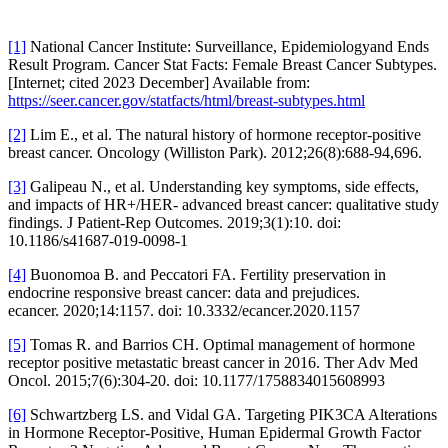
[1]
National Cancer Institute: Surveillance, Epidemiologyand Ends
Result Program. Cancer Stat Facts: Female Breast Cancer Subtypes.
[Internet; cited 2023 December] Available from:
https://seer.cancer.gov/statfacts/html/breast-subtypes.html
[2]
Lim E., et al. The natural history of hormone receptor-positive
breast cancer. Oncology (Williston Park). 2012;26(8):688-94,696.
[3]
Galipeau N., et al. Understanding key symptoms, side effects,
and impacts of HR+/HER- advanced breast cancer: qualitative study
findings. J Patient-Rep Outcomes. 2019;3(1):10. doi:
10.1186/s41687-019-0098-1
[4]
Buonomoa B. and Peccatori FA. Fertility preservation in
endocrine responsive breast cancer: data and prejudices.
ecancer. 2020;14:1157. doi: 10.3332/ecancer.2020.1157
[5]
Tomas R. and Barrios CH. Optimal management of hormone
receptor positive metastatic breast cancer in 2016. Ther Adv Med
Oncol. 2015;7(6):304-20. doi: 10.1177/1758834015608993
[6]
Schwartzberg LS. and Vidal GA. Targeting PIK3CA Alterations
in Hormone Receptor-Positive, Human Epidermal Growth Factor