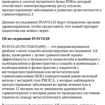
приводить к синтезу мутантного белка PI3Kα, который
способствует неконтролируемому росту опухоли,
прогрессированию заболевания и развитию резистентности к
гормонотерапии2,3.
Данные исследования INAVO120 будут отправлены органам
здравоохранения, чтобы предоставить этот новый препарат
пациентам как можно скорее.
Об исследовании INAVO120
INAVO120 [NCT04191499] — это рандомизированное
двойное слепое плацебо-контролируемое исследование 3-й
фазы, проводимое с целью сравнительной оценки
эффективности и безопасности инаволисиба в комбинации с
палбоциклибом и фулвестрантом и плацебо в комбинации с
палбоциклибом и фулвестрантом у пациентов с
местнораспространенным или метастатическим
гормонозависимым HER2-отрицательным раком молочной
железы с мутацией гена PIK3CA, у которых наблюдалось
прогрессирование заболевания во время лечения или в
течение 12 месяцев после завершения адъювантной
гормонотерапии и которым ранее не проводилась системная
терапия по поводу метастатического заболевания.