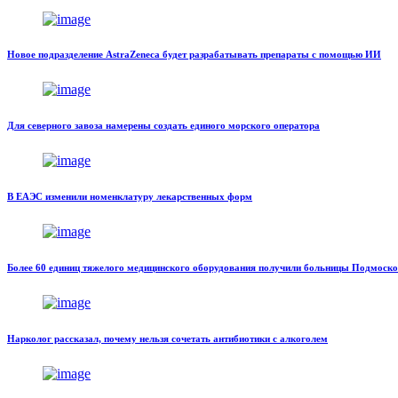
Новое подразделение AstraZeneca будет разрабатывать препараты с помощью ИИ
Для северного завоза намерены создать единого морского оператора
В ЕАЭС изменили номенклатуру лекарственных форм
Более 60 единиц тяжелого медицинского оборудования получили больницы Подмоско
Нарколог рассказал, почему нельзя сочетать антибиотики с алкоголем