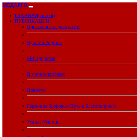
МЕДАРГО
ГЛАВНАЯ
(current)
ПУБЛИКАЦИИ
Пространство дискуссий
Чувство Родины
PROздоровье
В мире животных
Новости
Гармония Здоровья: Путь к Благополучию
Усатые Умницы