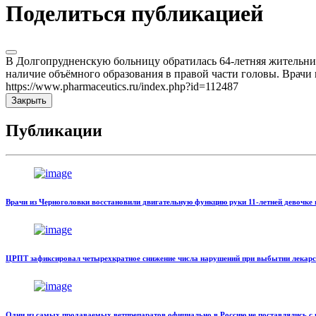
Поделиться публикацией
В Долгопрудненскую больницу обратилась 64-летняя жительниц
наличие объёмного образования в правой части головы. Врач
https://www.pharmaceutics.ru/index.php?id=112487
Закрыть
Публикации
Врачи из Черноголовки восстановили двигательную функцию руки 11-летней девочке 
ЦРПТ зафиксировал четырехкратное снижение числа нарушений при выбытии лекарс
Одни из самых продаваемых ветпрепаратов официально в Россию не поставлялись с 