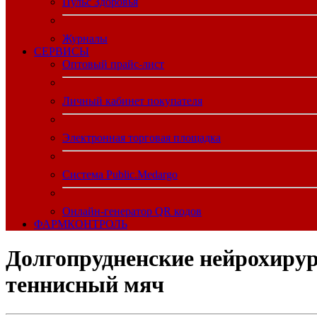
Пульс Здоровья
Журналы
CЕРВИСЫ
Оптовый прайс-лист
Личный кабинет покупателя
Электронная торговая площадка
Система Public.Medargo
Онлайн-генератор QR кодов
ФАРМКОНТРОЛЬ
Долгопрудненские нейрохирур
теннисный мяч