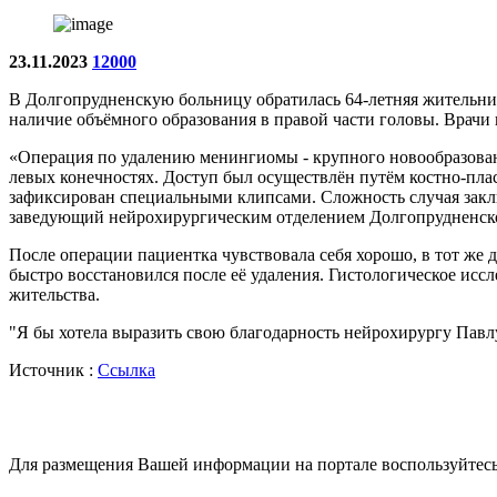
23.11.2023
12000
В Долгопрудненскую больницу обратилась 64-летняя жительниц
наличие объёмного образования в правой части головы. Врач
«Операция по удалению менингиомы - крупного новообразования
левых конечностях. Доступ был осуществлён путём костно-плас
зафиксирован специальными клипсами. Сложность случая заключ
заведующий нейрохирургическим отделением Долгопрудненск
После операции пациентка чувствовала себя хорошо, в тот же 
быстро восстановился после её удаления. Гистологическое ис
жительства.
"Я бы хотела выразить свою благодарность нейрохирургу Павлу
Источник :
Ссылка
Для размещения Вашей информации на портале воспользуйтес