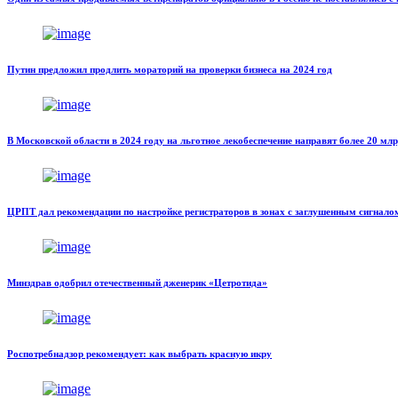
Путин предложил продлить мораторий на проверки бизнеса на 2024 год
В Московской области в 2024 году на льготное лекобеспечение направят более 20 мл
ЦРПТ дал рекомендации по настройке регистраторов в зонах с заглушенным сигнало
Минздрав одобрил отечественный дженерик «Цетротида»
Роспотребнадзор рекомендует: как выбрать красную икру