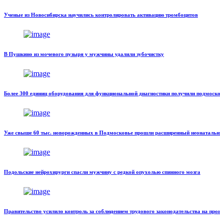
Ученые из Новосибирска научились контролировать активацию тромбоцитов
В Пушкино из мочевого пузыря у мужчины удалили зубочистку
Более 300 единиц оборудования для функциональной диагностики получили подмоск
Уже свыше 60 тыс. новорожденных в Подмосковье прошли расширенный неонатальн
Подольские нейрохирурги спасли мужчину с редкой опухолью спинного мозга
Правительство усилило контроль за соблюдением трудового законодательства на про