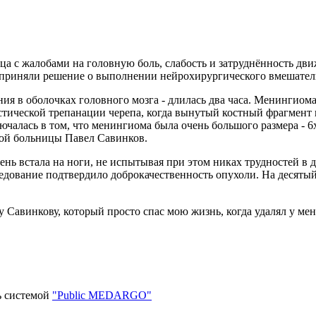
а с жалобами на головную боль, слабость и затруднённость дв
и приняли решение о выполнении нейрохирургического вмешател
 в оболочках головного мозга - длилась два часа. Менингиома 
тической трепанации черепа, когда вынутый костный фрагмент п
алась в том, что менингиома была очень большого размера - 6х6
ой больницы Павел Савинков.
день встала на ноги, не испытывая при этом никах трудностей 
следование подтвердило доброкачественность опухоли. На десят
 Савинкову, который просто спас мою жизнь, когда удалял у ме
ь системой
"Public MEDARGO"