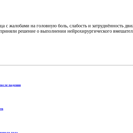
а с жалобами на головную боль, слабость и затруднённость дв
и приняли решение о выполнении нейрохирургического вмешател
после падения
тв
начала года