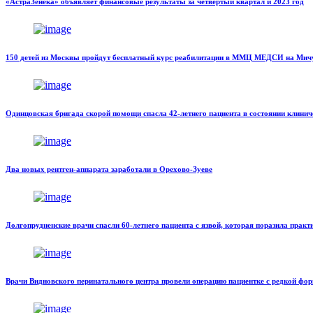
«АстраЗенека» объявляет финансовые результаты за четвертый квартал и 2023 год
150 детей из Москвы пройдут бесплатный курс реабилитации в ММЦ МЕДСИ на Мич
Одинцовская бригада скорой помощи спасла 42-летнего пациента в состоянии клинич
Два новых рентген-аппарата заработали в Орехово-Зуеве
Долгопрудненские врачи спасли 60-летнего пациента с язвой, которая поразила практ
Врачи Видновского перинатального центра провели операцию пациентке с редкой фо