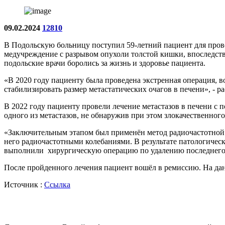
09.02.2024
12810
В Подольскую больницу поступил 59-летний пациент для прове
медучреждение с разрывом опухоли толстой кишки, впоследств
подольские врачи боролись за жизнь и здоровье пациента.
«В 2020 году пациенту была проведена экстренная операция, 
стабилизировать размер метастатических очагов в печени», -
В 2022 году пациенту провели лечение метастазов в печени с 
одного из метастазов, не обнаружив при этом злокачественного
«Заключительным этапом был применён метод радиочастотной а
него радиочастотными колебаниями. В результате патологичес
выполнили хирургическую операцию по удалению последнего оч
После пройденного лечения пациент вошёл в ремиссию. На дан
Источник :
Ссылка