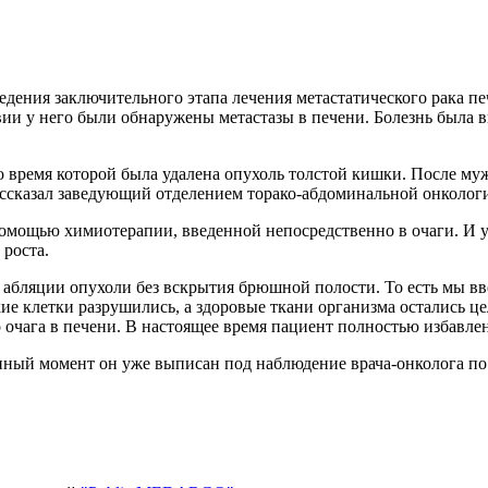
дения заключительного этапа лечения метастатического рака пе
ии у него были обнаружены метастазы в печени. Болезнь была в
во время которой была удалена опухоль толстой кишки. После м
 рассказал заведующий отделением торако-абдоминальной онкол
помощью химиотерапии, введенной непосредственно в очаги. И у
 роста.
бляции опухоли без вскрытия брюшной полости. То есть мы вве
кие клетки разрушились, а здоровые ткани организма остались 
ага в печени. В настоящее время пациент полностью избавлен о
ный момент он уже выписан под наблюдение врача-онколога по 