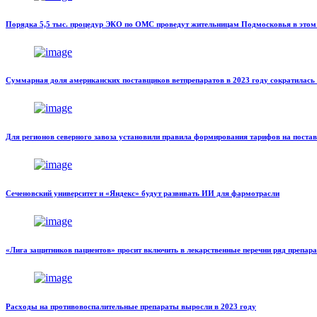
Порядка 5,5 тыс. процедур ЭКО по ОМС проведут жительницам Подмосковья в этом
Суммарная доля американских поставщиков ветпрепаратов в 2023 году сократилась
Для регионов северного завоза установили правила формирования тарифов на постав
Сеченовский университет и «Яндекс» будут развивать ИИ для фармотрасли
«Лига защитников пациентов» просит включить в лекарственные перечни ряд препар
Расходы на противовоспалительные препараты выросли в 2023 году