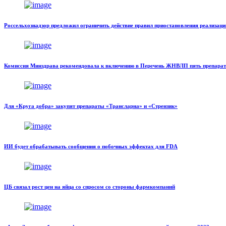
Россельхознадзор предложил ограничить действие правил приостановления реализаци
Комиссия Минздрава рекомендовала к включению в Перечень ЖНВЛП пять препара
Для «Круга добра» закупят препараты «Трансларна» и «Стрензик»
ИИ будет обрабатывать сообщения о побочных эффектах для FDA
ЦБ связал рост цен на яйца со спросом со стороны фармкомпаний