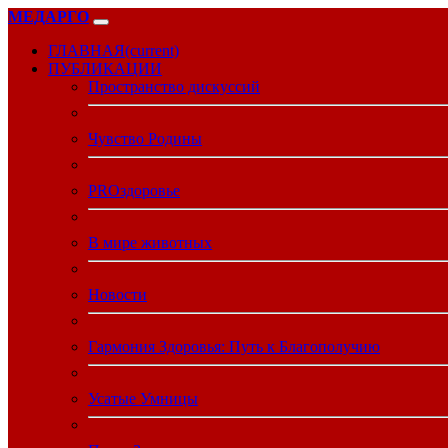
МЕДАРГО
ГЛАВНАЯ
(current)
ПУБЛИКАЦИИ
Пространство дискуссий
Чувство Родины
PROздоровье
В мире животных
Новости
Гармония Здоровья: Путь к Благополучию
Усатые Умницы