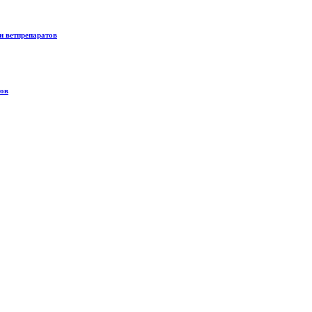
и ветпрепаратов
тов