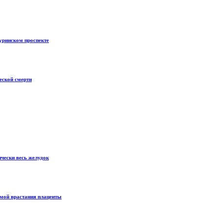
уринском проспекте
еской смерти
ически весь желудок
рмой врастания плаценты