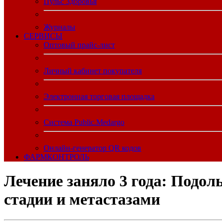
Пульс Здоровья
Журналы
CЕРВИСЫ
Оптовый прайс-лист
Личный кабинет покупателя
Электронная торговая площадка
Система Public.Medargo
Онлайн-генератор QR кодов
ФАРМКОНТРОЛЬ
Лечение заняло 3 года: Подол
стадии и метастазами