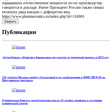
наращивать отечественные мощности по их производству,
говорится в докладе. Ранее Президент России также связал
нехватку ряда вакцин с дефицитом яиц.
https://www.pharmaceutics.ru/index.php?id=116901
Закрыть
Публикации
«АстраЗенека» объявляет финансовые результаты за четвертый квартал и 2023 год
150 детей из Москвы пройдут бесплатный курс реабилитации в ММЦ МЕДСИ на
Мичуринском проспекте
Одинцовская бригада скорой помощи спасла 42-летнего пациента в состоянии
клинической смерти