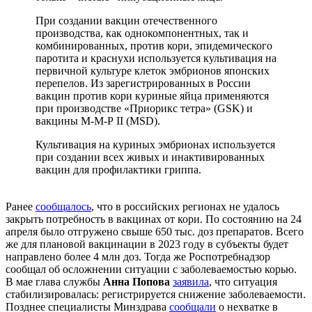
При создании вакцин отечественного
производства, как однокомпонентных, так и
комбинированных, против кори, эпидемического
паротита и краснухи используется культивация на
первичной культуре клеток эмбрионов японских
перепелов. Из зарегистрированных в России
вакцин против кори куриные яйца применяются
при производстве «Приорикс тетра» (GSK) и
вакцины М-М-Р II (MSD).
Культивация на куриных эмбрионах используется
при создании всех живых и инактивированных
вакцин для профилактики гриппа.
Ранее
сообщалось
, что в российских регионах не удалось
закрыть потребность в вакцинах от кори. По состоянию на 24
апреля было отгружено свыше 650 тыс. доз препаратов. Всего
же для плановой вакцинации в 2023 году в субъекты будет
направлено более 4 млн доз. Тогда же Роспотребнадзор
сообщал об осложнении ситуации с заболеваемостью корью.
В мае глава службы
Анна Попова
заявила
, что ситуация
стабилизировалась: регистрируется снижение заболеваемости.
Позднее специалисты Минздрава
сообщали
о нехватке в