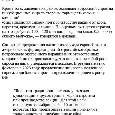
Кроме того, давление на рынок оказывает возросший спрос на
инкубационные яйца со стороны фармацевтических
компаний.
«Яйца являются сырьем при производстве вакцин от кори,
паротита, краснухи и гриппа. По оценкам экспертов отрасли,
на это требуется 100—120 млн яиц в год, или около 0,2—0,3%
общего выпуска», — говорится в докладе.
Снижение предложения вакцин из-за ухода европейских и
американских фармпредприятий с российского рынка
потребовало экстренного наращивания отечественных
мощностей по их производству, что повлекло за собой рост
спроса на яйца, утверждается в докладе. В результате этих
факторов в 2023 году предложение яиц росло медленнее
спроса, а дисбаланс спроса и предложения привел к росту
цен.
Яйца птиц традиционно используются для
культивации вирусов гриппа, кори и паротита
при производстве вакцин. Для этой цели
используются эмбрионы 6—10-дневного
возраста. При производстве вакцин применяют
только «чистые» инкубационные яйца.