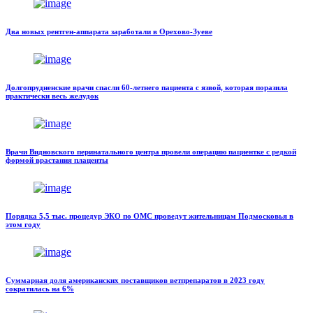
Два новых рентген-аппарата заработали в Орехово-Зуеве
Долгопрудненские врачи спасли 60-летнего пациента с язвой, которая поразила
практически весь желудок
Врачи Видновского перинатального центра провели операцию пациентке с редкой
формой врастания плаценты
Порядка 5,5 тыс. процедур ЭКО по ОМС проведут жительницам Подмосковья в
этом году
Суммарная доля американских поставщиков ветпрепаратов в 2023 году
сократилась на 6%