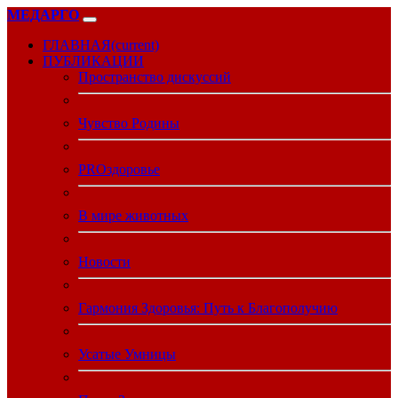
МЕДАРГО
ГЛАВНАЯ
(current)
ПУБЛИКАЦИИ
Пространство дискуссий
Чувство Родины
PROздоровье
В мире животных
Новости
Гармония Здоровья: Путь к Благополучию
Усатые Умницы