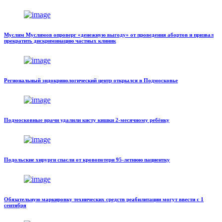
Муслим Муслимов опроверг «денежную выгоду» от проведения абортов и призвал
прекратить дискриминацию частных клиник
Региональный эндокринологический центр открылся в Подмосковье
Подмосковные врачи удалили кисту кишки 2-месячному ребёнку
Подольские хирурги спасли от кровопотери 95-летнюю пациентку
Обязательную маркировку технических средств реабилитации могут ввести с 1
сентября