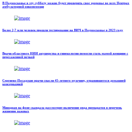
В Подмосковье в эту субботу можно будет проверить свое здоровье во всех Центрах
амбулаторной онкопомощи
Более 2,7 млн человек прошли тестирование на ВИЧ в Подмосковье в 2023 году
Врачи областного НИИ акушерства и гинекологии помогли стать мамой женщине с
пересаженной почкой
Сергиево-Посадские врачи спасли 45-летнего мужчину, отравившегося домашней
консервацией
Минздрав на фоне скандала рассмотрит включение ряда препаратов в перечень
жизненно важных