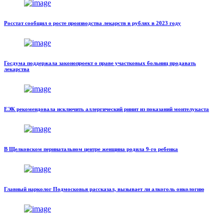
Росстат сообщил о росте производства лекарств в рублях в 2023 году
Госдума поддержала законопроект о праве участковых больниц продавать
лекарства
ЕЭК рекомендовала исключить аллергический ринит из показаний монтелукаста
В Щелковском перинатальном центре женщина родила 9-го ребенка
Главный нарколог Подмосковья рассказал, вызывает ли алкоголь онкологию