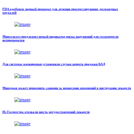
FDA одобрило первый препарат для лечения прогрессирующих десмоидных
опухолей
Минсельхоз предложил новый индикатор риска нарушений для госконтроля
ветпрепаратов
Для системы маркировки установили случаи запрета продажи БАД
Минздрав может применить санкции за невнесение изменений в инструкции лекарств
Из Госреестра отозвали шесть регудостоверений лекарств