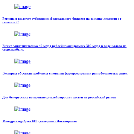
Регионам выделят субсидии из федерального бюджета на закупку лекарств от
гепатита С
Бизнес заплатил только 40 млрд рублей из ожидаемых 300 млрд в виде налога на
сверхприбыль
Эксперты обсудили проблемы с новыми фармреестрами и рентабельностью аптек
Для белорусских ветпроизводителей упростят доступ на российский рынок
Минздрав одобрил КИ дженерика «Ингавирина»