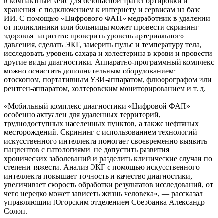
в компактный кейс для безопасной транспортировки и
хранения, с подключением к интернету и сервисам на базе
ИИ. С помощью «Цифрового ФАП» медработник в удалении
от поликлиники или больницы может провести скрининг
здоровья пациента: проверить уровень артериального
давления, сделать ЭКГ, замерить пульс и температуру тела,
исследовать уровень сахара и холестерина в крови и провести
другие виды диагностики. Аппаратно-программный комплекс
можно оснастить дополнительным оборудованием:
отоскопом, портативным УЗИ-аппаратом, флюорографом или
рентген-аппаратом, холтеровским мониторированием и т. д.
«Мобильный комплекс диагностики «Цифровой ФАП»
особенно актуален для удаленных территорий,
труднодоступных населенных пунктов, а также нефтяных
месторождений. Скрининг с использованием технологий
искусственного интеллекта помогает своевременно выявить
пациентов с патологиями, не допустить развития
хронических заболеваний и разделить клинические случаи по
степени тяжести. Анализ ЭКГ с помощью искусственного
интеллекта повышает точность и качество диагностики,
увеличивает скорость обработки результатов исследований, от
чего нередко может зависеть жизнь человека», — рассказал
управляющий Югорским отделением Сбербанка Александр
Солоп.