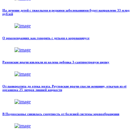
На лечение детей с тяжелыми и редкими заболеваниями будет направлено 33 млрд
рублей
О рекомендациях как говорить с детьми о коронавирусе
Раменские врачи извлекли из колена ребенка 3-сантиметровую щепку
От панкреатита до отека мозга. Реутовские врачи спасли женщину, откачав из её
организма 25 литров лишней жидкости
В Подмосковье снизилась смертность от болезней системы кровообращения