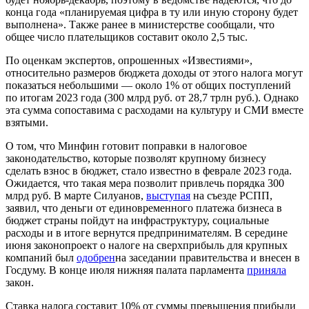
конца года «планируемая цифра в ту или иную сторону будет
выполнена». Также ранее в министерстве сообщали, что
общее число плательщиков составит около 2,5 тыс.
По оценкам экспертов, опрошенных «Известиями»,
относительно размеров бюджета доходы от этого налога могут
показаться небольшими — около 1% от общих поступлений
по итогам 2023 года (300 млрд руб. от 28,7 трлн руб.). Однако
эта сумма сопоставима с расходами на культуру и СМИ вместе
взятыми.
О том, что Минфин готовит поправки в налоговое
законодательство, которые позволят крупному бизнесу
сделать взнос в бюджет, стало известно в феврале 2023 года.
Ожидается, что такая мера позволит привлечь порядка 300
млрд руб. В марте Силуанов,
выступая
на съезде РСПП,
заявил, что деньги от единовременного платежа бизнеса в
бюджет страны пойдут на инфраструктуру, социальные
расходы и в итоге вернутся предпринимателям. В середине
июня законопроект о налоге на сверхприбыль для крупных
компаний был
одобрен
на заседании правительства и внесен в
Госдуму. В конце июля нижняя палата парламента
приняла
закон.
Ставка налога составит 10% от суммы превышения прибыли