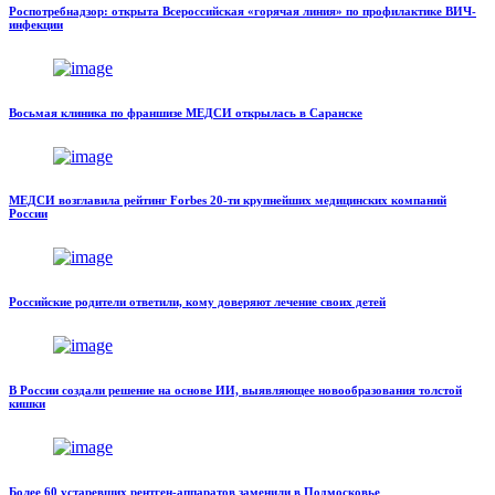
Роспотребнадзор: открыта Всероссийская «горячая линия» по профилактике ВИЧ-
инфекции
Восьмая клиника по франшизе МЕДСИ открылась в Саранске
МЕДСИ возглавила рейтинг Forbes 20-ти крупнейших медицинских компаний
России
Российские родители ответили, кому доверяют лечение своих детей
В России создали решение на основе ИИ, выявляющее новообразования толстой
кишки
Более 60 устаревших рентген-аппаратов заменили в Подмосковье