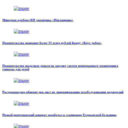
Минздрав одобрил КИ дженерика «Ингавирина»
Правительство направит более 33 млрд рублей фонду «Круг добра»
Правительство выделило деньги на закупку систем непрерывного мониторинга
глюкозы для детей
Росздравнадзор обновит чек-лист по лицензированию техобслуживания медизделий
Новый рентгеновский аппарат заработал в стационаре Егорьевской больницы