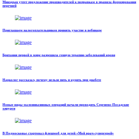
Минздрав учтет предложение производителей к поправкам в правила формирования
перечней
Приглашаем налогоплательщиков принять участие в вебинаре
Британия первой в мире разрешила генную терапию заболеваний крови
Нарколог рассказал, почему нельзя пить и курить при диабете
Новые виды малоинвазивных операций начали проводить Сергиево-Посадские
хирурги
В Подмосковье стартовал флешмоб для детей «Мой врач-супергерой»