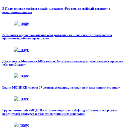
В Подмосковье пройдет онлайн-марафон «Роддом, достойный доверия» с
розыгрышем призов
Всемирная неделя повышения осведомленности о проблеме устойчивости к
противомикробным препаратам
Два проекта Минздрава МО стали победителями конкурса региональных проектов
«Смарт Диалог»
Врачи МОНИКИ спасли 37-летнюю женщину, которая не могла принимать пищу
Группа компаний «МЕДСИ» и Благотворительный фонд «Система» наградили
победителей конкурса в области медицинских инноваций