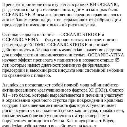
Препарат производителя изучается в рамках КИ OCEANIC,
разделенного на три исследования, одним из которых было
OCEANIC-AF. В нем лекарственное средство сравнивалось с
апиксабаном среди пациентов, страдающих от фибрилляции
предсердий и имеющих высокий риск инсульта.
Остальные два испытания — OCEANIC-STROKE и
OCEANIC-AFINA — будут продолжаться в соответствии с
рекомендацией IDMC. OCEANIC-STROKE оценивает
действенность и безопасность asundexian в качестве средства
для профилактики ишемического инсульта. OCEANIC-AFINA
изучает эффект препарата у пациентов в возрасте старше 65
лет, которые имеют диагностированную фибрилляцию
предсердий и высокий риск инсульта или системной эмболии
по сравнению с плацебо.
Asundexian представляет собой прямой мощный ингибитор
активированного коагуляционного фактора XI (FXIa). Фактор
XI – это белок, который вырабатывается в печени и участвует
в образовании кровяного сгустка при повреждении кровяных
сосудов. Повышенная активность фактора XI увеличивает
риск сосудистых осложнений (таких как инсульт, тромбоз вен,
ишемическая болезнь) у пациентов с атеросклерозом и
нарушением липидного обмена. Как подчеркивает Bayer,
asundexian избирательно воздействует на каскад