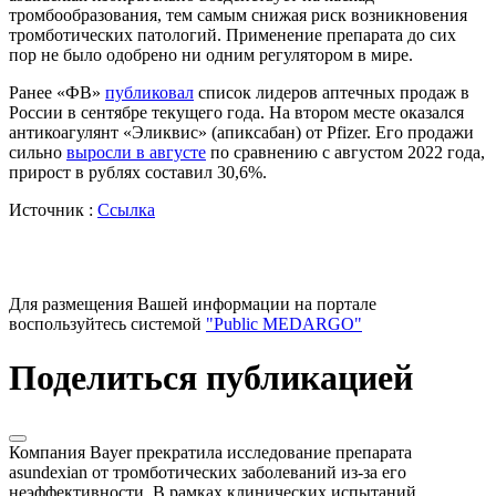
тромбообразования, тем самым снижая риск возникновения
тромботических патологий. Применение препарата до сих
пор не было одобрено ни одним регулятором в мире.
Ранее «ФВ»
публиковал
список лидеров аптечных продаж в
России в сентябре текущего года. На втором месте оказался
антикоагулянт «Эликвис» (апиксабан) от Pfizer. Его продажи
сильно
выросли в августе
по сравнению с августом 2022 года,
прирост в рублях составил 30,6%.
Источник :
Ссылка
Для размещения Вашей информации на портале
воспользуйтесь системой
"Public MEDARGO"
Поделиться публикацией
Компания Bayer прекратила исследование препарата
asundexian от тромботических заболеваний из-за его
неэффективности. В рамках клинических испытаний