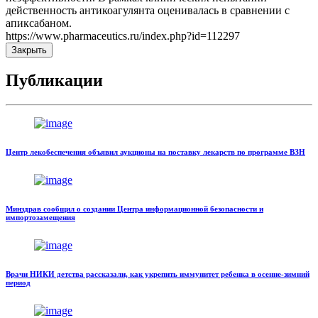
действенность антикоагулянта оценивалась в сравнении с
апиксабаном.
https://www.pharmaceutics.ru/index.php?id=112297
Закрыть
Публикации
Центр лекобеспечения объявил аукционы на поставку лекарств по программе ВЗН
Минздрав сообщил о создании Центра информационной безопасности и
импортозамещения
Врачи НИКИ детства рассказали, как укрепить иммунитет ребенка в осенне-зимний
период