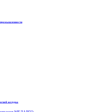
е промышленности
логией желудка
компания МЕДАРГО
.