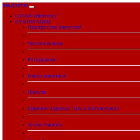
МЕДАРГО
ГЛАВНАЯ
(current)
ПУБЛИКАЦИИ
Пространство дискуссий
Чувство Родины
PROздоровье
В мире животных
Новости
Гармония Здоровья: Путь к Благополучию
Усатые Умницы