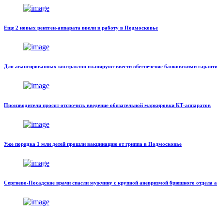
Еще 2 новых рентген-аппарата ввели в работу в Подмосковье
Для авансированных контрактов планируют ввести обеспечение банковскими гарант
Производители просят отсрочить введение обязательной маркировки КТ-аппаратов
Уже порядка 1 млн детей прошли вакцинацию от гриппа в Подмосковье
Сергиево-Посадские врачи спасли мужчину с крупной аневризмой брюшного отдела 