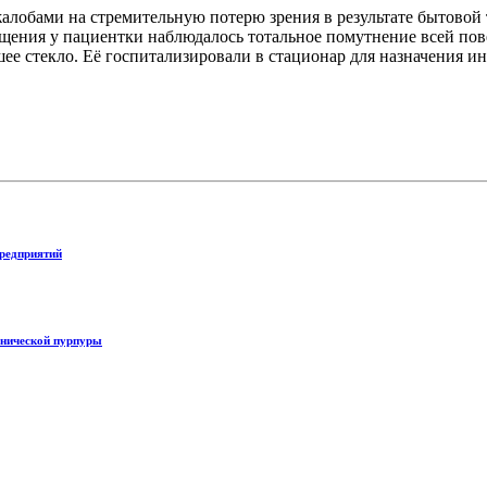
лобами на стремительную потерю зрения в результате бытовой 
щения у пациентки наблюдалось тотальное помутнение всей пове
шее стекло. Её госпитализировали в стационар для назначения 
редприятий
енической пурпуры