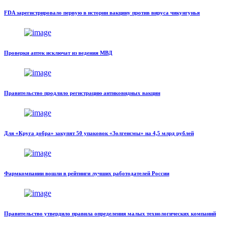
FDA зарегистрировало первую в истории вакцину против вируса чикунгунья
Проверки аптек исключат из ведения МВД
Правительство продлило регистрацию антиковидных вакцин
Для «Круга добра» закупят 50 упаковок «Золгенсмы» на 4,5 млрд рублей
Фармкомпании вошли в рейтинги лучших работодателей России
Правительство утвердило правила определения малых технологических компаний