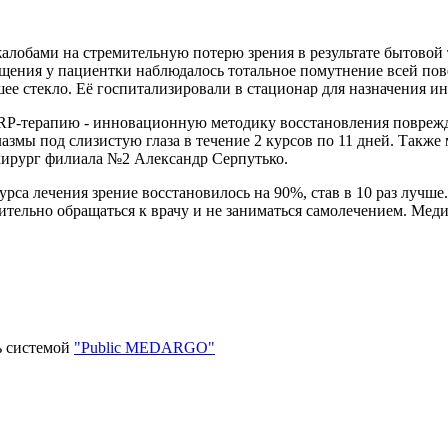
лобами на стремительную потерю зрения в результате бытовой 
щения у пациентки наблюдалось тотальное помутнение всей пове
шее стекло. Её госпитализировали в стационар для назначения 
PRP-терапию - инновационную методику восстановления повреж
змы под слизистую глаза в течение 2 курсов по 11 дней. Также
хирург филиала №2 Александр Серпутько.
рса лечения зрение восстановилось на 90%, став в 10 раз лучше
ительно обращаться к врачу и не заниматься самолечением. Мед
ь системой
"Public MEDARGO"