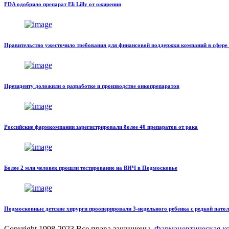
FDA одобрило препарат Eli Lilly от ожирения
Правительство ужесточило требования для финансовой поддержки компаний в сфер
Президенту доложили о разработке и производстве онкопрепаратов
Российские фармкомпании зарегистрировали более 40 препаратов от рака
Более 2 млн человек прошли тестирование на ВИЧ в Подмосковье
Подмосковные детские хирурги прооперировали 3-недельного ребенка с редкой пато
Copyright
1998-2023 Все права защищены,
Фармацевтическая 