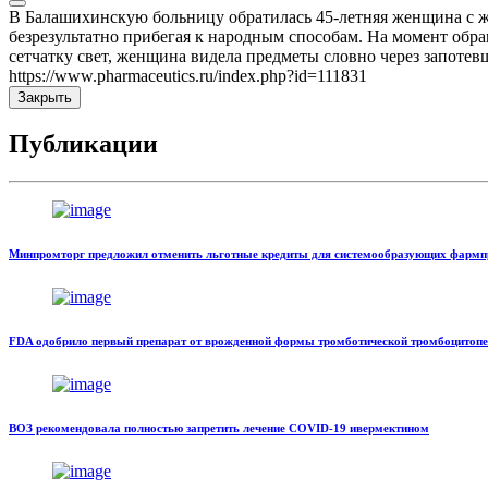
В Балашихинскую больницу обратилась 45-летняя женщина с жа
безрезультатно прибегая к народным способам. На момент обра
сетчатку свет, женщина видела предметы словно через запотев
https://www.pharmaceutics.ru/index.php?id=111831
Закрыть
Публикации
Минпромторг предложил отменить льготные кредиты для системообразующих фармп
FDA одобрило первый препарат от врожденной формы тромботической тромбоцитоп
ВОЗ рекомендовала полностью запретить лечение COVID-19 ивермектином