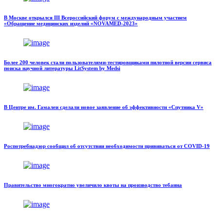
В Москве открылся III Всероссийский форум с международным участием
«Обращение медицинских изделий «NOVAMED-2023»
Более 200 человек стали пользователями-тестировщиками пилотной версии сервиса
поиска научной литературы LitSystem by Medsi
В Центре им. Гамалеи сделали новое заявление об эффективности «Спутника V»
Роспотребнадзор сообщил об отсутствии необходимости прививаться от COVID-19
Правительство многократно увеличило квоты на производство тебаина