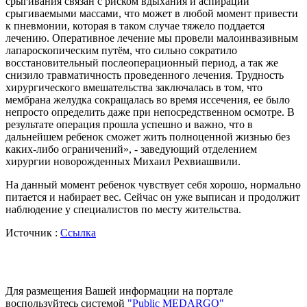
срыгивания связан с риском вдыхания и аспирации
срыгиваемыми массами, что может в любой момент привести
к пневмонии, которая в таком случае тяжело поддается
лечению. Оперативное лечение мы провели малоинвазивным
лапароскопическим путём, что сильно сократило
восстановительный послеоперационный период, а так же
снизило травматичность проведенного лечения. Трудность
хирургического вмешательства заключалась в том, что
мембрана желудка сокращалась во время иссечения, ее было
непросто определить даже при непосредственном осмотре. В
результате операция прошла успешно и важно, что в
дальнейшем ребенок сможет жить полноценной жизнью без
каких-либо ограничений», - заведующий отделением
хирургии новорожденных Михаил Рехвиашвили.
На данный момент ребенок чувствует себя хорошо, нормально
питается и набирает вес. Сейчас он уже выписан и продолжит
наблюдение у специалистов по месту жительства.
Источник :
Ссылка
Для размещения Вашей информации на портале
воспользуйтесь системой
"Public MEDARGO"