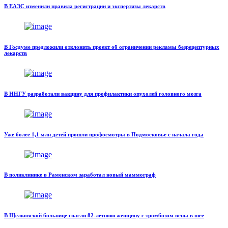
В ЕАЭС изменили правила регистрации и экспертизы лекарств
В Госдуме предложили отклонить проект об ограничении рекламы безрецептурных
лекарств
В ННГУ разработали вакцину для профилактики опухолей головного мозга
Уже более 1,1 млн детей прошли профосмотры в Подмосковье с начала года
В поликлинике в Раменском заработал новый маммограф
В Щёлковской больнице спасли 82-летнюю женщину с тромбозом вены в шее