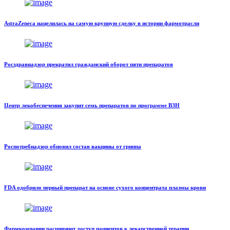
AstraZeneca нацелилась на самую крупную сделку в истории фармотрасли
Росздравнадзор прекратил гражданский оборот пяти препаратов
Центр лекобеспечения закупит семь препаратов по программе ВЗН
Роспотребнадзор обновил состав вакцины от гриппа
FDA одобрило первый препарат на основе сухого концентрата плазмы крови
Фармкомпании расширяют доступ пациентов к лекарственной терапии