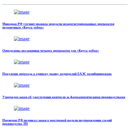
Минздрав РФ уточнит правила передачи незарегистрированных препаратов
подопечным «Круга добра»
Определены поставщики четырех препаратов для «Круга добра»
Продление перехода к единому рынку медизделий ЕАЭС ратифицировано
Утвержден закон об ужесточении контроля за фармацевтическими производствами
Президент РФ подписал закон о реестровой модели подтверждения стадий
производства ЛП