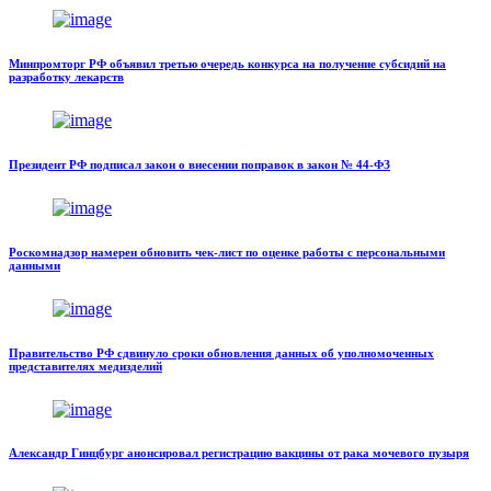
Минпромторг РФ объявил третью очередь конкурса на получение субсидий на
разработку лекарств
Президент РФ подписал закон о внесении поправок в закон № 44-ФЗ
Роскомнадзор намерен обновить чек-лист по оценке работы с персональными
данными
Правительство РФ сдвинуло сроки обновления данных об уполномоченных
представителях медизделий
Александр Гинцбург анонсировал регистрацию вакцины от рака мочевого пузыря