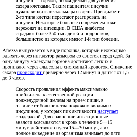
инсулин — гормон, необходимый для усвоения
сахара клетками. Таким пациентам инсулин
нужно вводить несколько раз в день. При диабете
2-го типа клетки перестают реагировать на
инсулин. Некоторые больные со временем тоже
переходят на инъекции. В США диабетом
страдают более 350 тыс. детей и подростков,
большинство из которых имеют 1-й тип болезни.
Afrezza выпускается в виде порошка, который необходимо
вдыхать через ингалятор размером со свисток перед едой. За
одну минуту молекулы гормона достигают легких и
проникают через альвеолы в системный кровоток. Снижение
сахара
происходит
примерно через 12 минут и длится от 1,5
до 3 часов.
Скорость проявления эффекта максимально
приближена к естественной реакции
поджелудочной железы на прием пищи, в
отличие от большинства подкожно вводимых
инсулинов, у которых пик активности
наступает
с задержкой. Для сравнения: инъекционные
аналоги всасываются в кровь в течение 5—15
минут, действуют спустя 15—30 минут, а их
полное выведение из организма занимает до пяти