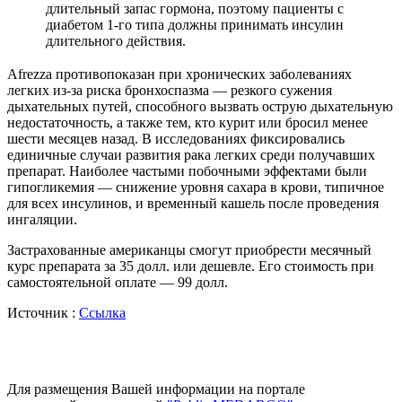
длительный запас гормона, поэтому пациенты с
диабетом 1-го типа должны принимать инсулин
длительного действия.
Afrezza противопоказан при хронических заболеваниях
легких из-за риска бронхоспазма — резкого сужения
дыхательных путей, способного вызвать острую дыхательную
недостаточность, а также тем, кто курит или бросил менее
шести месяцев назад. В исследованиях фиксировались
единичные случаи развития рака легких среди получавших
препарат. Наиболее частыми побочными эффектами были
гипогликемия — снижение уровня сахара в крови, типичное
для всех инсулинов, и временный кашель после проведения
ингаляции.
Застрахованные американцы смогут приобрести месячный
курс препарата за 35 долл. или дешевле. Его стоимость при
самостоятельной оплате — 99 долл.
Источник :
Ссылка
Для размещения Вашей информации на портале