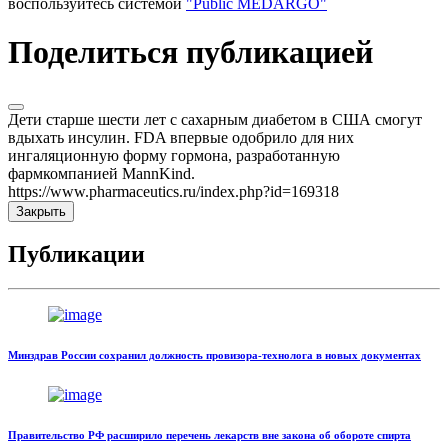
воспользуйтесь системой
"Public MEDARGO"
Поделиться публикацией
Дети старше шести лет с сахарным диабетом в США смогут
вдыхать инсулин. FDA впервые одобрило для них
ингаляционную форму гормона, разработанную
фармкомпанией MannKind.
https://www.pharmaceutics.ru/index.php?id=169318
Закрыть
Публикации
Минздрав России сохранил должность провизора-технолога в новых документах
Правительство РФ расширило перечень лекарств вне закона об обороте спирта