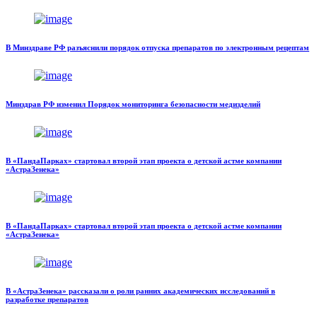
В Минздраве РФ разъяснили порядок отпуска препаратов по электронным рецептам
Минздрав РФ изменил Порядок мониторинга безопасности медизделий
В «ПандаПарках» стартовал второй этап проекта о детской астме компании
«АстраЗенека»
В «ПандаПарках» стартовал второй этап проекта о детской астме компании
«АстраЗенека»
В «АстраЗенека» рассказали о роли ранних академических исследований в
разработке препаратов