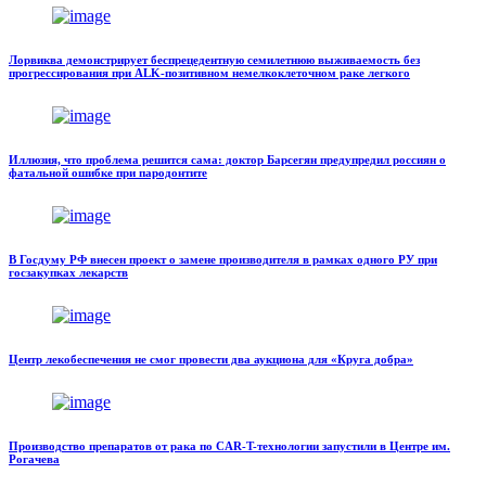
Лорвиква демонстрирует беспрецедентную семилетнюю выживаемость без
прогрессирования при ALK-позитивном немелкоклеточном раке легкого
Иллюзия, что проблема решится сама: доктор Барсегян предупредил россиян о
фатальной ошибке при пародонтите
В Госдуму РФ внесен проект о замене производителя в рамках одного РУ при
госзакупках лекарств
Центр лекобеспечения не смог провести два аукциона для «Круга добра»
Производство препаратов от рака по CAR-T-технологии запустили в Центре им.
Рогачева