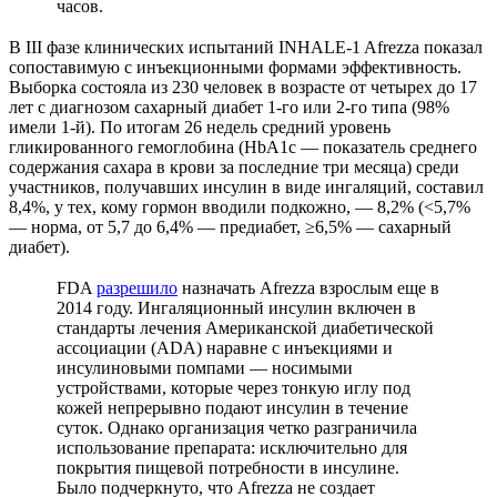
часов.
В III фазе клинических испытаний INHALE‑1 Afrezza показал
сопоставимую с инъекционными формами эффективность.
Выборка состояла из 230 человек в возрасте от четырех до 17
лет с диагнозом сахарный диабет 1-го или 2-го типа (98%
имели 1-й). По итогам 26 недель средний уровень
гликированного гемоглобина (HbA1c — показатель среднего
содержания сахара в крови за последние три месяца) среди
участников, получавших инсулин в виде ингаляций, составил
8,4%, у тех, кому гормон вводили подкожно, — 8,2% (<5,7%
— норма, от 5,7 до 6,4% — предиабет, ≥6,5% — сахарный
диабет).
FDA
разрешило
назначать Afrezza взрослым еще в
2014 году. Ингаляционный инсулин включен в
стандарты лечения Американской диабетической
ассоциации (ADA) наравне с инъекциями и
инсулиновыми помпами — носимыми
устройствами, которые через тонкую иглу под
кожей непрерывно подают инсулин в течение
суток. Однако организация четко разграничила
использование препарата: исключительно для
покрытия пищевой потребности в инсулине.
Было подчеркнуто, что Afrezza не создает