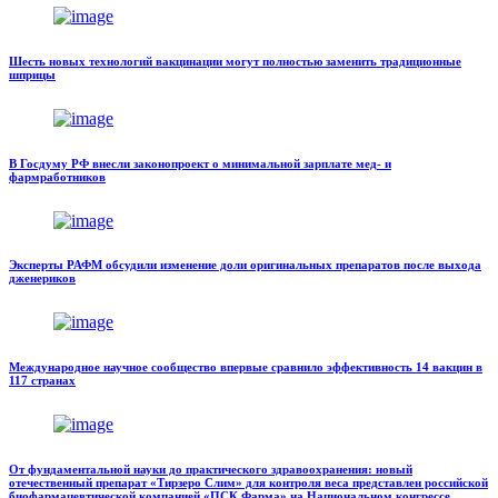
Шесть новых технологий вакцинации могут полностью заменить традиционные
шприцы
В Госдуму РФ внесли законопроект о минимальной зарплате мед- и
фармработников
Эксперты РАФМ обсудили изменение доли оригинальных препаратов после выхода
дженериков
Международное научное сообщество впервые сравнило эффективность 14 вакцин в
117 странах
От фундаментальной науки до практического здравоохранения: новый
отечественный препарат «Тирзеро Слим» для контроля веса представлен российской
биофармацевтической компанией «ПСК Фарма» на Национальном конгрессе