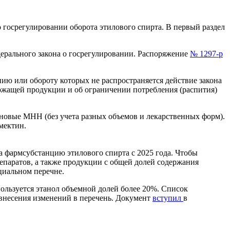
о госрегулировании оборота этилового спирта. В первый раздел
дерального закона о госрегулировании. Распоряжение
№ 1297-р
лению или обороту которых не распространяется действие закона
ержащей продукции и об ограничении потребления (распития)
новые МНН (без учета разных объемов и лекарственных форм).
мектин.
а фармсубстанцию этилового спирта с 2025 года. Чтобы
репаратов, а также продукции с общей долей содержания
циальном перечне.
ользуется этанол объемной долей более 20%. Список
 внесения изменений в перечень. Документ
вступил
в