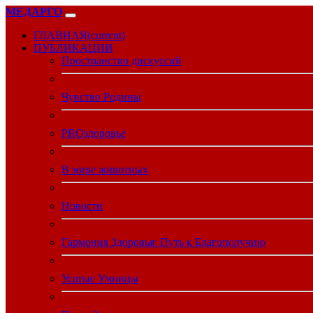
МЕДАРГО
ГЛАВНАЯ
(current)
ПУБЛИКАЦИИ
Пространство дискуссий
Чувство Родины
PROздоровье
В мире животных
Новости
Гармония Здоровья: Путь к Благополучию
Усатые Умницы