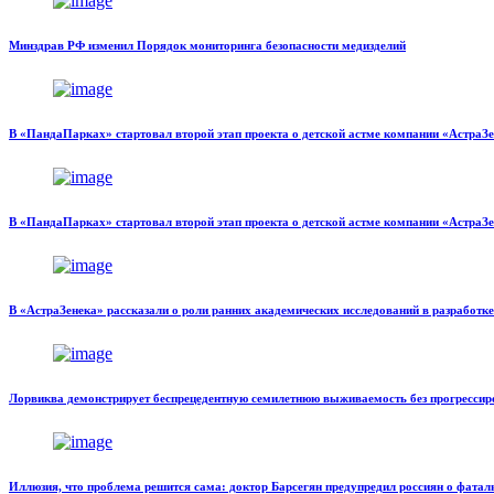
Минздрав РФ изменил Порядок мониторинга безопасности медизделий
В «ПандаПарках» стартовал второй этап проекта о детской астме компании «АстраЗ
В «ПандаПарках» стартовал второй этап проекта о детской астме компании «АстраЗ
В «АстраЗенека» рассказали о роли ранних академических исследований в разработк
Лорвиква демонстрирует беспрецедентную семилетнюю выживаемость без прогрессир
Иллюзия, что проблема решится сама: доктор Барсегян предупредил россиян о фатал