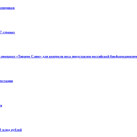
женериков
7 странах
й препарат «Тирзеро Слим» для контроля веса представлен российской биофармацевт
тестации
ов
8 млрд рублей