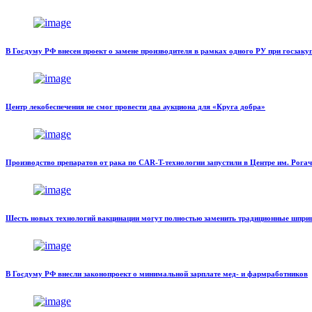
В Госдуму РФ внесен проект о замене производителя в рамках одного РУ при госзаку
Центр лекобеспечения не смог провести два аукциона для «Круга добра»
Производство препаратов от рака по CAR-T-технологии запустили в Центре им. Рога
Шесть новых технологий вакцинации могут полностью заменить традиционные шпр
В Госдуму РФ внесли законопроект о минимальной зарплате мед- и фармработников