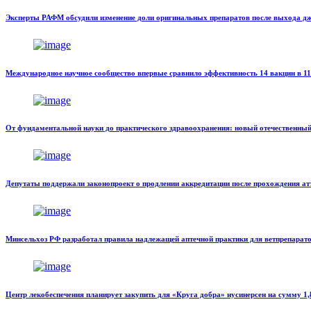
Эксперты РАФМ обсудили изменение доли оригинальных препаратов после выхода д
Международное научное сообщество впервые сравнило эффективность 14 вакцин в 11
От фундаментальной науки до практического здравоохранения: новый отечественны
Депутаты поддержали законопроект о продлении аккредитации после прохождения ат
Минсельхоз РФ разработал правила надлежащей аптечной практики для ветпрепарат
Центр лекобеспечения планирует закупить для «Круга добра» нусинерсен на сумму 1,