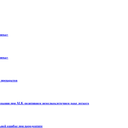
енека»
енека»
е препаратов
ования при ALK-позитивном немелкоклеточном раке легкого
ьной ошибке при пародонтите