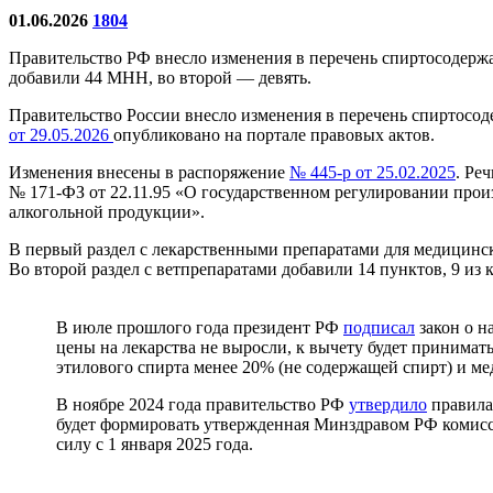
01.06.2026
1804
Правительство РФ внесло изменения в перечень спиртосодержащ
добавили 44 МНН, во второй — девять.
Правительство России внесло изменения в перечень спиртосод
от 29.05.2026
опубликовано на портале правовых актов.
Изменения внесены в распоряжение
№ 445-р от 25.02.2025
. Ре
№ 171-ФЗ от 22.11.95 «О государственном регулировании прои
алкогольной продукции».
В первый раздел с лекарственными препаратами для медицинс
Во второй раздел с ветпрепаратами добавили 14 пунктов, 9 и
В июле прошлого года президент РФ
подписал
закон о н
цены на лекарства не выросли, к вычету будет принимат
этилового спирта менее 20% (не содержащей спирт) и м
В ноябре 2024 года правительство РФ
утвердило
правила
будет формировать утвержденная Минздравом РФ комисси
силу с 1 января 2025 года.