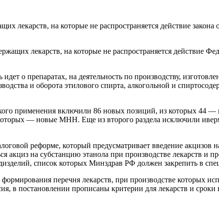
их лекарств, на которые не распространяется действие закона 
ержащих лекарств, на которые не распространяется действие Фе
чь идет о препаратах, на деятельность по производству, изготов
зводства и оборота этилового спирта, алкогольной и спиртосод
кого применения включили 86 новых позиций, из которых 44 — 
з которых — новые МНН. Еще из второго раздела исключили ивер
алоговой реформе, который предусматривает введение акцизов н
ься акциз на субстанцию этанола при производстве лекарств и п
едизделий, список которых Минздрав РФ должен закрепить в спе
 формирования перечня лекарств, при производстве которых исп
я, в постановлении прописаны критерии для лекарств и сроки