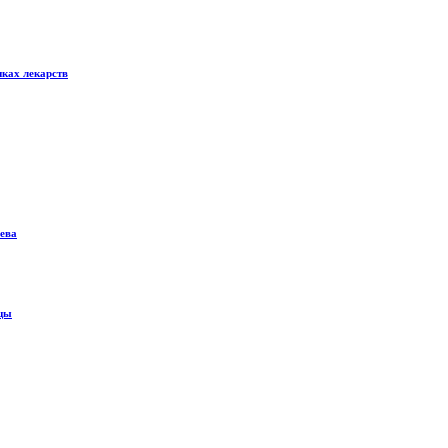
пках лекарств
чева
ицы