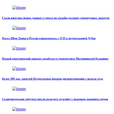
Стали известны новые данные о спросе на онлайн-доставку рецептурных лекарств
Посол Шри-Ланки в России ознакомилась с ОЭЗ в подмосковной Дубне
Новый рентгеновский аппарат заработал в травмпункте Мытищинской больницы
Более 380 тыс. жителей Подмосковья прошли диспансеризацию с начала года
Солнечногорские хирурги спасли молодого мужчину с ножевым ранением сердца