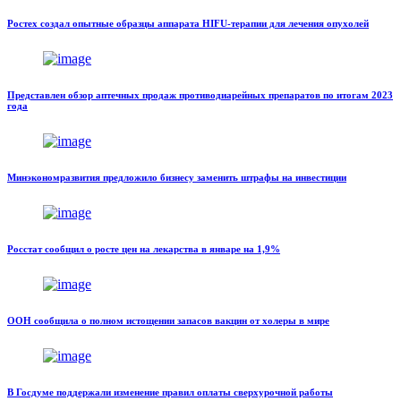
Ростех создал опытные образцы аппарата HIFU-терапии для лечения опухолей
Представлен обзор аптечных продаж противодиарейных препаратов по итогам 2023
года
Минэкономразвития предложило бизнесу заменить штрафы на инвестиции
Росстат сообщил о росте цен на лекарства в январе на 1,9%
ООН сообщила о полном истощении запасов вакцин от холеры в мире
В Госдуме поддержали изменение правил оплаты сверхурочной работы