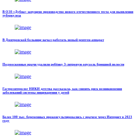
В ОЭЗ «Дубна» запущено производство нового отечественного теста для выявления
туберкулеза
В Дмитровской больнице начал работать новый рентген-аппарат
Подмосковные врачи удалили ребёнку 3-литровую опухоль брюшной полости
Гастроэнтеролог НИКИ детства рассказала, как снизить риск возникновения
заболеваний системы пищеварения у детей
Более 100 тыс. беременных проконсультировались с врачом через Интернет в 2023
году