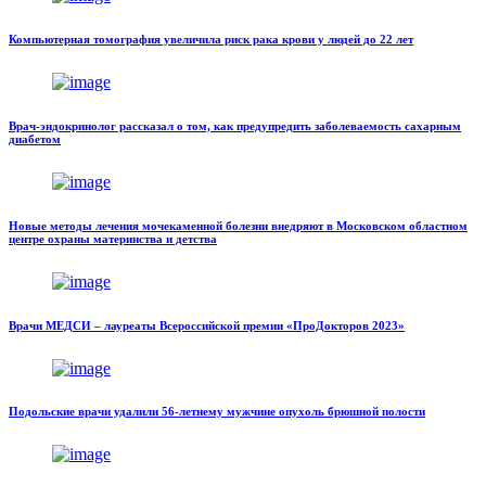
Компьютерная томография увеличила риск рака крови у людей до 22 лет
Врач-эндокринолог рассказал о том, как предупредить заболеваемость сахарным
диабетом
Новые методы лечения мочекаменной болезни внедряют в Московском областном
центре охраны материнства и детства
Врачи МЕДСИ – лауреаты Всероссийской премии «ПроДокторов 2023»
Подольские врачи удалили 56-летнему мужчине опухоль брюшной полости