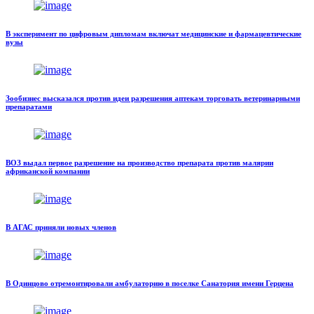
В эксперимент по цифровым дипломам включат медицинские и фармацевтические
вузы
Зообизнес высказался против идеи разрешения аптекам торговать ветеринарными
препаратами
ВОЗ выдал первое разрешение на производство препарата против малярии
африканской компании
В АГАС приняли новых членов
В Одинцово отремонтировали амбулаторию в поселке Санатория имени Герцена