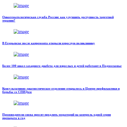
Онкогематологическая служба России: как улучшить доступность таргетной
терапии?
В Егорьевске после капремонта открыли взрослую поликлинику
Более 100 школ сахарного диабета для взрослых и детей работают в Подмосковье
Консультативно-диагностическое отделение открылось в Центре профилактики и
борьбы со СПИДом
Производители снова просят продлить мораторий на контроль одной серии
препарата в год