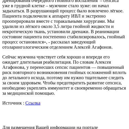
дренирования очередного гнойного воспаления – сепсиса
уже в грудной клетке – мужчине стало хуже: он начал
задыхаться. В разрушающий процесс было вовлечено лёгкое.
Пациента подключили к аппарату ИВЛ и экстренно
прооперировали вместе с торакальными хирургами. Мы
удалили из лёгкого около 3,5 литра гнойной жидкости и
некротическую ткань, установили дренажи. В реанимации
состояние пациента постепенно стабилизировалось, гнойный
процесс остановился», - рассказал заведующий
отоларингологическим отделением Алексей Агафонов.
Сейчас мужчина чувствует себя хорошо и впереди его
ожидает длительная реабилитация. По словам Алексея
Агафонова, у перенесших сепсис пациентов — повышенный
риск повторного возникновения гнойных осложнений вплоть
до летального исхода, поэтому им нужно тщательнее следить
за своим здоровьем. Чтобы предотвратить развитие сепсиса,
необходимо укреплять иммунитет и своевременно обращаться
за медицинской помощью.
Источник :
Ссылка
Для размещения Вашей информации на портале