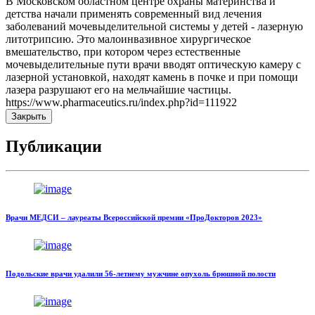
В Московском областном центре охраны материнства и
детства начали применять современный вид лечения
заболеваний мочевыделительной системы у детей - лазерную
литотрипсию. Это малоинвазивное хирургическое
вмешательство, при котором через естественные
мочевыделительные пути врачи вводят оптическую камеру с
лазерной установкой, находят камень в почке и при помощи
лазера разрушают его на мельчайшие частицы.
https://www.pharmaceutics.ru/index.php?id=111922
Закрыть
Публикации
Врачи МЕДСИ – лауреаты Всероссийской премии «ПроДокторов 2023»
Подольские врачи удалили 56-летнему мужчине опухоль брюшной полости