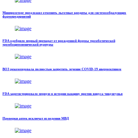
Минпромторг предложил отменить льготные кредиты для системообразующих
фармпредприятий
FDA одобрило первый препарат от врожденной формы тромботической
тромбоцитопенической пурпуры
ВОЗ рекомендовала полностью запретить лечение COVID-19 ивермектином
FDA зарегистрировало первую в истории вакцину против вируса чикунгунья
Проверки аптек исключат из ведения МВД