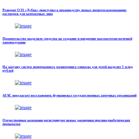
Резидент ОЭЗ «Дубна» приступил к производству новых импортозамещающих
растворов для контактных линз
Правительство выделило средства на создание и внедрение высокотехнологичной
химпродукции
На закупку систем непрерывного мониторинга глюкозы для детей выделят 5 млрд
рублей
АГАС предлагает восстановить функционал государственных аптечных организаций
Отечественные компании регистрируют новые дженерики противодиабетических
препаратов