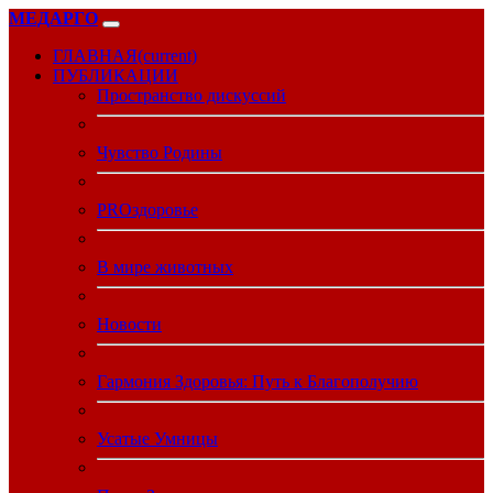
МЕДАРГО
ГЛАВНАЯ
(current)
ПУБЛИКАЦИИ
Пространство дискуссий
Чувство Родины
PROздоровье
В мире животных
Новости
Гармония Здоровья: Путь к Благополучию
Усатые Умницы