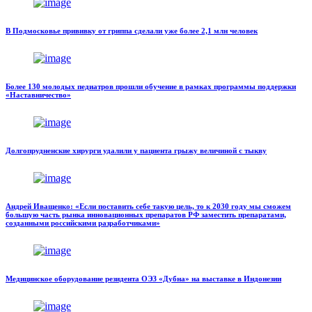
В Подмосковье прививку от гриппа сделали уже более 2,1 млн человек
Более 130 молодых педиатров прошли обучение в рамках программы поддержки
«Наставничество»
Долгопрудненские хирурги удалили у пациента грыжу величиной с тыкву
Андрей Иващенко: «Если поставить себе такую цель, то к 2030 году мы сможем
большую часть рынка инновационных препаратов РФ заместить препаратами,
созданными российскими разработчиками»
Медицинское оборудование резидента ОЭЗ «Дубна» на выставке в Индонезии