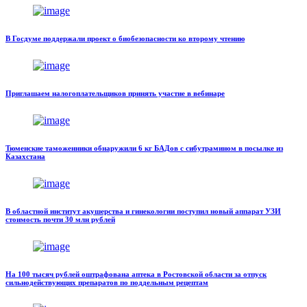
В Госдуме поддержали проект о биобезопасности ко второму чтению
Приглашаем налогоплательщиков принять участие в вебинаре
Тюменские таможенники обнаружили 6 кг БАДов с сибутрамином в посылке из
Казахстана
В областной институт акушерства и гинекологии поступил новый аппарат УЗИ
стоимость почти 30 млн рублей
На 100 тысяч рублей оштрафована аптека в Ростовской области за отпуск
сильнодействующих препаратов по поддельным рецептам