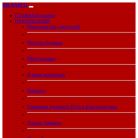
МЕДАРГО
ГЛАВНАЯ
(current)
ПУБЛИКАЦИИ
Пространство дискуссий
Чувство Родины
PROздоровье
В мире животных
Новости
Гармония Здоровья: Путь к Благополучию
Усатые Умницы