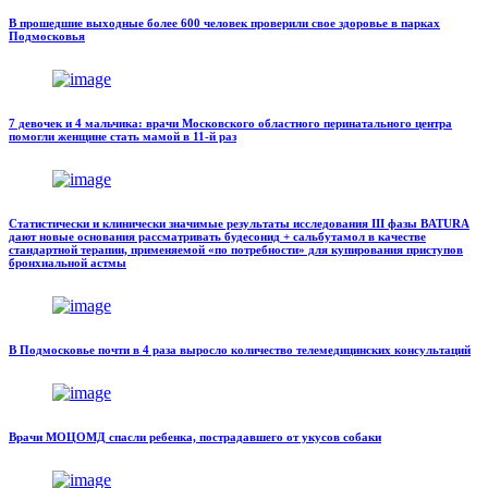
В прошедшие выходные более 600 человек проверили свое здоровье в парках
Подмосковья
7 девочек и 4 мальчика: врачи Московского областного перинатального центра
помогли женщине стать мамой в 11-й раз
Статистически и клинически значимые результаты исследования III фазы BATURA
дают новые основания рассматривать будесонид + сальбутамол в качестве
стандартной терапии, применяемой «по потребности» для купирования приступов
бронхиальной астмы
В Подмосковье почти в 4 раза выросло количество телемедицинских консультаций
Врачи МОЦОМД спасли ребенка, пострадавшего от укусов собаки