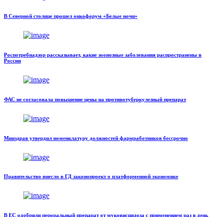
В Северной столице прошел онкофорум «Белые ночи»
Роспотребнадзор рассказывает, какие зоонозные заболевания распространены в
России
ФАС не согласовала повышение цены на противотуберкулезный препарат
Минздрав утвердил номенклатуру должностей фармработников бессрочно
Правительство внесло в ГД законопроект о платформенной экономике
В ЕС одобрили пероральный препарат от муковисцидоза с применением раз в день