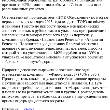
высококонцентрированна: на три ключевых производителя
приходится 65% стоимостного объема и 72% от числа всех
реализованных упаковок.
Отечественный производитель «ПФК Обновление» по итогам
первых четырех месяцев 2025 года входит в TOP3 по объему
и занимает 1 место по приросту продаж ненаркотических
анальгетиков как в рублях, так и в упаковках при сравнении с
аналогичным периодом прошлого года. В портфеле у
компании два бренда: «Парацетамол Реневал» и «Анальгин
Реневал». Положительную динамику Renewal обеспечил
препарат с действующим веществом парацетамол, спрос на
который за год увеличился на 140% в рублях и на 139% в
упаковках. «Парацетамол Реневал» выпускается в обычных
таблетках и в шипучей форме.
Прирост в денежном выражении показала еще одна
отечественная компания — «Фармстандарт» (+6% в руб.).
Производитель также выпускает обезболивающие препараты
с активными веществами парацетамол и анальгин. На 12%
выросло потребление парацетамола от «Фармстандарта», что
и повлияло на результат компании в группе. Производитель
выпускает препарат в таблетках, а также в виде суспензии для
приема внутрь для детского возраста.
Источник :
Ссылка