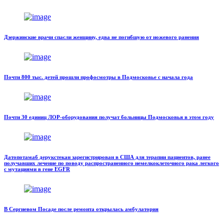
Дзержинские врачи спасли женщину, едва не погибшую от ножевого ранения
Почти 800 тыс. детей прошли профосмотры в Подмосковье с начала года
Почти 30 единиц ЛОР-оборудования получат больницы Подмосковья в этом году
Датопотамаб дерукстекан зарегистрирован в США для терапии пациентов, ранее
получавших лечение по поводу распространенного немелкоклеточного рака легкого
с мутациями в гене EGFR
В Сергиевом Посаде после ремонта открылась амбулатория