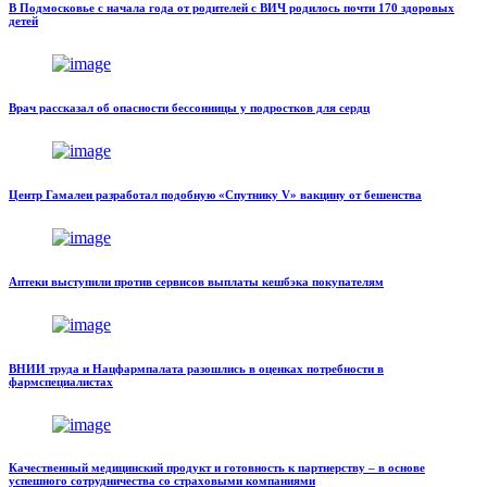
В Подмосковье с начала года от родителей с ВИЧ родилось почти 170 здоровых
детей
Врач рассказал об опасности бессонницы у подростков для сердц
Центр Гамалеи разработал подобную «Спутнику V» вакцину от бешенства
Аптеки выступили против сервисов выплаты кешбэка покупателям
ВНИИ труда и Нацфармпалата разошлись в оценках потребности в
фармспециалистах
Качественный медицинский продукт и готовность к партнерству – в основе
успешного сотрудничества со страховыми компаниями