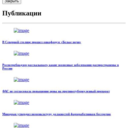
Закрыть
Публикации
В Северной столице прошел онкофорум «Белые ночи»
Роспотребнадзор рассказывает, какие зоонозные заболевания распространены в
России
ФАС не согласовала повышение цены на противотуберкулезный препарат
Минздрав утвердил номенклатуру должностей фармработников бессрочно