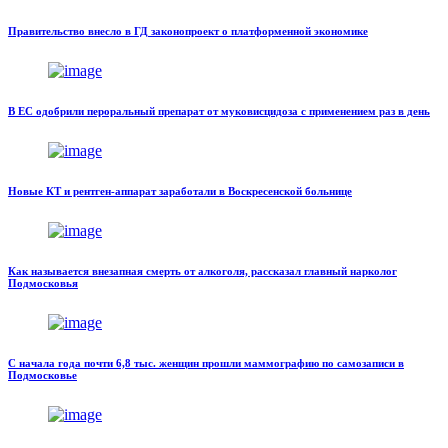
Правительство внесло в ГД законопроект о платформенной экономике
В ЕС одобрили пероральный препарат от муковисцидоза с применением раз в день
Новые КТ и рентген-аппарат заработали в Воскресенской больнице
Как называется внезапная смерть от алкоголя, рассказал главный нарколог
Подмосковья
С начала года почти 6,8 тыс. женщин прошли маммографию по самозаписи в
Подмосковье