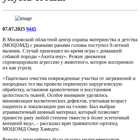
07.07.2025
9445
В Московский областной центр охраны материнства и детства
(МОЦОМД) с рваными ранами головы поступил 9-летний
мальчик. Случай произошел во время игры с домашней
собакой породы «Акита-ину». Резкие движения
спровоцировали агрессию у животного, которое восприняло
их как угрозу.
«Тщательно очистив поврежденные участки от загрязнений и
инородных тел мы провели первичную хирургическую
обработку, остановив кровотечение и восстановив
целостность тканей. Особое внимание уделялось
минимизации косметических дефектов, учитывая возраст
пациента и локализацию ран на голове. Был выбран
атравматичный шовный материал, который позволяет
привести рану любой степени тяжести в более эстетичный
внешний вид», – рассказал врач травматолог-ортопед
МОЦОМД Омер Хамедто.
Вместе с этим ребенку была оказана медикаментозная