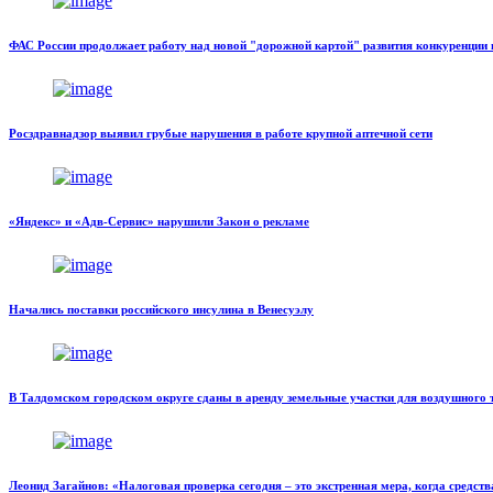
ФАС России продолжает работу над новой "дорожной картой" развития конкуренции
Росздравнадзор выявил грубые нарушения в работе крупной аптечной сети
«Яндекс» и «Адв-Сервис» нарушили Закон о рекламе
Начались поставки российского инсулина в Венесуэлу
В Талдомском городском округе сданы в аренду земельные участки для воздушного 
Леонид Загайнов: «Налоговая проверка сегодня – это экстренная мера, когда средст