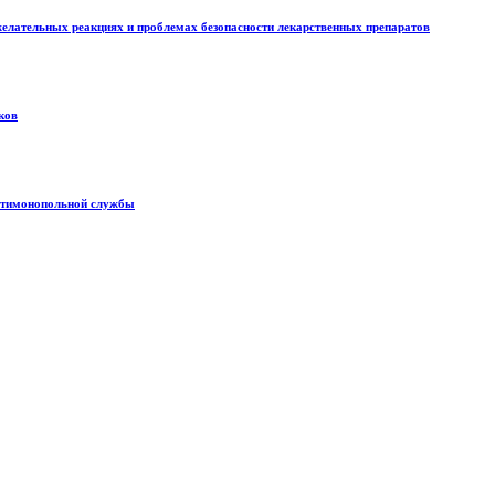
елательных реакциях и проблемах безопасности лекарственных препаратов
ков
антимонопольной службы