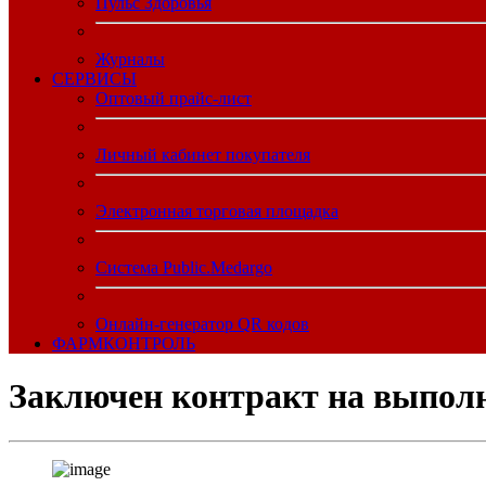
Пульс Здоровья
Журналы
CЕРВИСЫ
Оптовый прайс-лист
Личный кабинет покупателя
Электронная торговая площадка
Система Public.Medargo
Онлайн-генератор QR кодов
ФАРМКОНТРОЛЬ
Заключен контракт на выполне