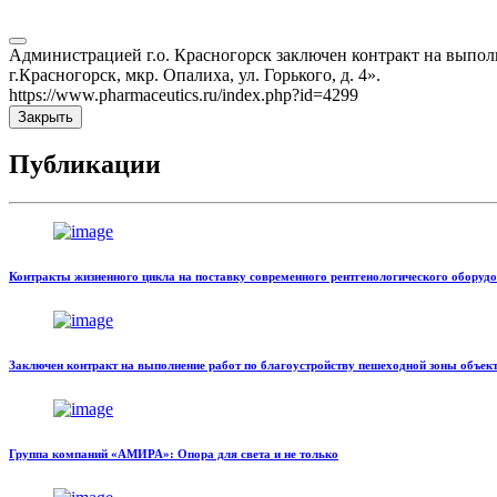
Администрацией г.о. Красногорск заключен контракт на выполн
г.Красногорск, мкр. Опалиха, ул. Горького, д. 4».
https://www.pharmaceutics.ru/index.php?id=4299
Закрыть
Публикации
Контракты жизненного цикла на поставку современного рентгенологического оборуд
Заключен контракт на выполнение работ по благоустройству пешеходной зоны объекта
Группа компаний «АМИРА»: Опора для света и не только