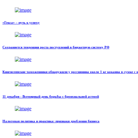
«Гекса» – путь к успеху
Сохраняется тенденция роста поступлений в бюджетную систему РФ
Кингисеппские таможенники обнаружили у россиянина около 1 кг кокаина в сумке с 
11 декабря - Всемирный день борьбы с бронхиальной астмой
Налоговая политика и практика: признаки дробления бизнеса