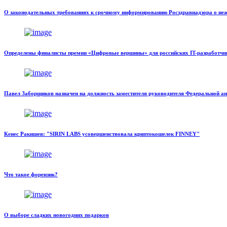
О законодательных требованиях к срочному информированию Росздравнадзора о неж
Определены финалисты премии «Цифровые вершины» для российских IT-разработчи
Павел Заборщиков назначен на должность заместителя руководителя Федеральной 
Кенес Ракишев: "SIRIN LABS усовершенствовала криптокошелек FINNEY"
Что такое форензик?
О выборе сладких новогодних подарков