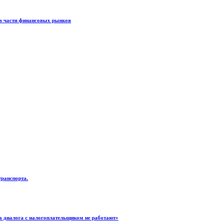
 в части финансовых рынков
транспорта.
ва диалога с налогоплательщиком не работают»