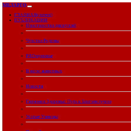
МЕДАРГО
ГЛАВНАЯ
(current)
ПУБЛИКАЦИИ
Пространство дискуссий
Чувство Родины
PROздоровье
В мире животных
Новости
Гармония Здоровья: Путь к Благополучию
Усатые Умницы