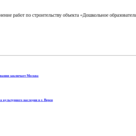
ение работ по строительству объекта «Дошкольное образовательн
ования заключает Москва
 культурного наследия в г. Верея