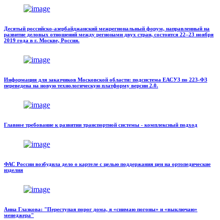
Десятый российско-азербайджанский межрегиональный форум, направленный на
развитие деловых отношений между регионами двух стран, состоится 22–23 ноября
2019 года в г. Москве, Россия.
Информация для заказчиков Московской области: подсистема ЕАСУЗ по 223-ФЗ
переведена на новую технологическую платформу версии 2.0.
Главное требование к развитии транспортной системы - комплексный подход
ФАС России возбудила дело о картеле с целью поддержания цен на ортопедические
изделия
Анна Глазкова: "Переступая порог дома, я «снимаю погоны» и «выключаю»
менеджера"