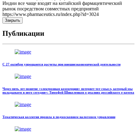
Индии все чаще входят на китайский фармацевтический
рынок посредством совместных предприятий
https://www.pharmaceutics.ru/index.php?id=3024
Закрыть
Публикации
С 27 октября упрощаются расчеты при внешнеэкономической деятельности
Через пять лет понятие «электронная коммерция» потеряет тот смысл, который мы
вкладываем в него сегодня»: Тимофей Шиколенков о реалиях российского е-комма
Тематическая коллегия прошла в подмосковном налоговом управлении