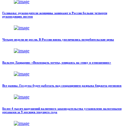
Голикова: руководители женщины занимают в России больше четверти
руководящих постов
Четыре недели не росли. В России вновь увеличились потребительские цены
Вальтер Лаццарин: «Воплощать мечты, опираясь на этику в отношениях»
Все равны. Госдума будет работать над сокращением разрыва бюджета регионов
Более 4 тысяч нарушений валютного законодательства установлено налоговыми
органами за 9 месяцев текущего года