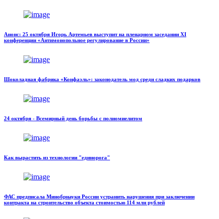
Анонс: 25 октября Игорь Артемьев выступит на пленарном заседании XI
конференции «Антимонопольное регулирование в России»
Шоколадная фабрика «Конфаэль»: законодатель мод среди сладких подарков
24 октября - Всемирный день борьбы с полиомиелитом
Как вырастить из технологии "единорога"
ФАС предписала Минобрнауки России устранить нарушения при заключении
контракта на строительство объекта стоимостью 114 млн рублей