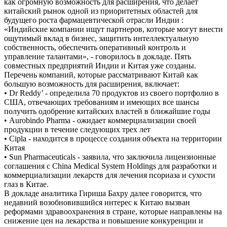
как огромную возможность для расширения, что делает
китайский рынок одной из приоритетных областей для
будущего роста фармацевтической отрасли Индии :
«Индийские компании ищут партнеров, которые могут внести
ощутимый вклад в бизнес, защитить интеллектуальную
собственность, обеспечить оперативный контроль и
управление талантами», - говорилось в докладе. Пять
совместных предприятий Индии и Китая уже созданы.
Перечень компаний, которые рассматривают Китай как
большую возможность для расширения, включает:
• Dr Reddy’ - определила 70 продуктов из своего портфолио в
США, отвечающих требованиям и имеющих все шансы
получить одобрение китайских властей в ближайшие годы
• Aurobindo Pharma - ожидает коммерциализации своей
продукции в течение следующих трех лет
• Cipla - находится в процессе создания объекта на территории
Китая
• Sun Pharmaceuticals - заявила, что заключила лицензионные
соглашения с China Medical System Holdings для разработки и
коммерциализации лекарств для лечения псориаза и сухости
глаз в Китае.
В докладе аналитика Гириша Бахру далее говорится, что
недавний возобновившийся интерес к Китаю вызван
реформами здравоохранения в стране, которые направлены на
снижение цен на лекарства и повышение конкуренции и