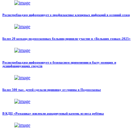
Роспотребнадзор информирует о профилактике клещевых инфекций в осенний сезон
Более 20 команд подмосковных больниц приняли участие в «Больших гонках-2025»
Роспотребнадзор информирует о безопасном применении в быту моющих и
дезинфицирующих средств
Более 500 тыс. детей сделали прививку от гриппа в Подмосковье
В КДЦ «Ромашка» извлекли аквариумный камень из носа ребёнка