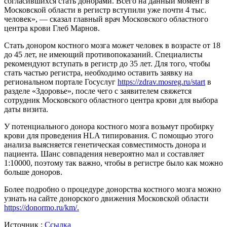
согласившихся стать донорами. Всего на данный момент в
Московской области в регистр вступили уже почти 4 тыс.
человек», — сказал главный врач Московского областного
центра крови Глеб Марнов.
Стать донором костного мозга может человек в возрасте от 18
до 45 лет, не имеющий противопоказаний. Специалисты
рекомендуют вступать в регистр до 35 лет. Для того, чтобы
стать частью регистра, необходимо оставить заявку на
региональном портале Госуслуг
https://zdrav.mosreg.ru/start
в
разделе «Здоровье», после чего с заявителем свяжется
сотрудник Московского областного центра крови для выбора
даты визита.
У потенциального донора костного мозга возьмут пробирку
крови для проведения HLA типирования. С помощью этого
анализа выясняется генетическая совместимость донора и
пациента. Шанс совпадения невероятно мал и составляет
1:10000, поэтому так важно, чтобы в регистре было как можно
больше доноров.
Более подробно о процедуре донорства костного мозга можно
узнать на сайте донорского движения Московской области
https://donormo.ru/km/.
Источник :
Ссылка