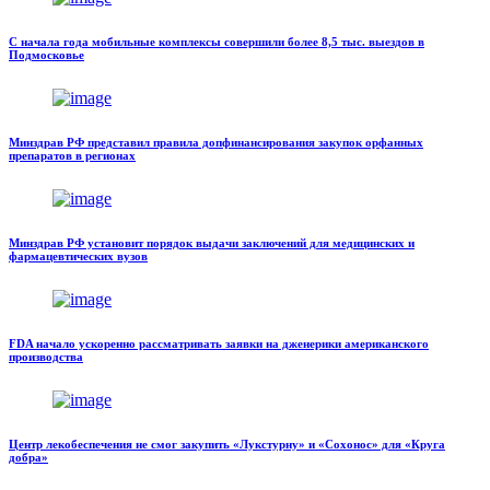
С начала года мобильные комплексы совершили более 8,5 тыс. выездов в
Подмосковье
Минздрав РФ представил правила допфинансирования закупок орфанных
препаратов в регионах
Минздрав РФ установит порядок выдачи заключений для медицинских и
фармацевтических вузов
FDA начало ускоренно рассматривать заявки на дженерики американского
производства
Центр лекобеспечения не смог закупить «Лукстурну» и «Сохонос» для «Круга
добра»