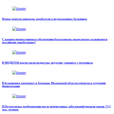
Новые рентген-аппараты заработали в подмосковных больницах
С какими препятствиями в обеспечении бесплатными лекарствами сталкиваются
российские онкобольные?
В МОДКТОБ врачи спали подростка, неудачно упавшего с мотоцикла
В больничном комплексе в Хотьково Московской области открылось отделение
физиотерапии
В Подмосковье реабилитацию после перенесенных заболеваний прошли свыше 73,5
тыс. человек