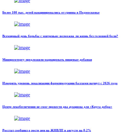
Более 100 тыс. детей вакцинировались от гриппа в Подмосковье
Всемирный день борьбы с мигренью: возможна ли жизнь без головной боли?
Минпромторгу предложили маркировать пищевые добавки
Измерять уровень локализации фармпродукции баллами начнут с 2026 года
Центр лекобеспечения не смог провести два аукциона для «Круга добра»
Росстат сообщил о росте цен на ЖНВЛП в августе на 0,2%