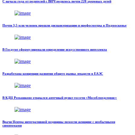
С начала года от родителей с ВИЧ родилось почти 220 здоровых детей
Почти 3,5 млн человек прошли диспансеризацию и профосмотры в Подмосковье
В Госдуме сформулировали определение искусственного интеллекта
Разработана концепция развития общего рынка лекарств в ЕАЭС
В КДЦ Ромашково открылся аптечный пункт госсети «Мособлмедсервис»
Врачи Центра интегративной медицины помогли женщине с необычными
симптомами