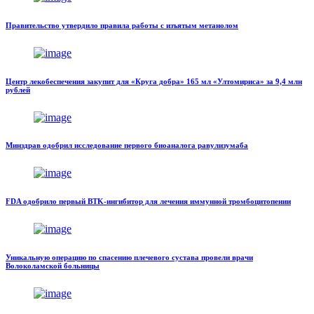
Правительство утвердило правила работы с изъятым метанолом
Центр лекобеспечения закупит для «Круга добра» 165 мл «Ултомириса» за 9,4 млн
рублей
Минздрав одобрил исследование первого биоаналога равулизумаба
FDA одобрило первый BTK-ингибитор для лечения иммунной тромбоцитопении
Уникальную операцию по спасению плечевого сустава провели врачи
Волоколамской больницы