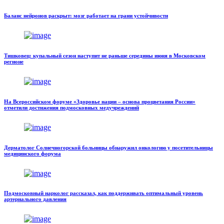
Баланс нейронов раскрыт: мозг работает на грани устойчивости
Тишковец: купальный сезон наступит не раньше середины июня в Московском
регионе
На Всероссийском форуме «Здоровье нации – основа процветания России»
отметили достижения подмосковных медучреждений
Дерматолог Солнечногорской больницы обнаружил онкологию у посетительницы
медицинского форума
Подмосковный нарколог рассказал, как поддерживать оптимальный уровень
артериального давления