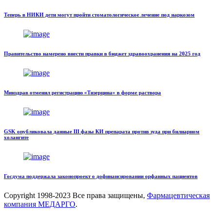
Теперь в НИКИ дети могут пройти стоматологическое лечение под наркозом
Правительство намерено внести правки в бюджет здравоохранения на 2025 год
Минздрав отменил регистрацию «Тизерцина» в форме раствора
GSK опубликовала данные III фазы КИ препарата против зуда при билиарном
холангите
Госдума поддержала законопроект о дофинансировании орфанных пациентов
Copyright
1998-2023 Все права защищены,
Фармацевтическая
компания МЕДАРГО
.