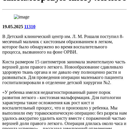
19.05.2025
11310
В Детский клинический центр им. Л. М. Рошаля поступил 8-
месячный мальчик с кистозным образованием в легком,
которое было обнаружено во время воспалительного
процесса, вызванного на фоне ОРВИ.
Киста размером 15 сантиметров занимала значительную часть
верхней доли правого легкого. Новообразование сдавливало
здоровую ткань органа и не давало ему полноценно расти и
развиваться. Для проведения операции маленького пациента
госпитализировали в отделение детской хирургии №2.
«У ребенка имелся недиагностированный ранее порок
развития легкого - кистозная мальформация. Для патологии
характерны такие осложнения как рост кист и
воспалительный процесс, что и произошло у ребенка. Мы
выполнили ему торакоскопическую операцию: без разреза нам
удалось аккуратно удалить кисту вместе с пораженной частью
верхней доли правого легкого. Операция длилась около часа и
прошла успешно», - рассказал заведующий отделением