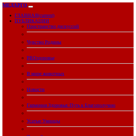
МЕДАРГО
ГЛАВНАЯ
(current)
ПУБЛИКАЦИИ
Пространство дискуссий
Чувство Родины
PROздоровье
В мире животных
Новости
Гармония Здоровья: Путь к Благополучию
Усатые Умницы