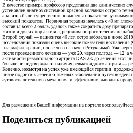
В качестве примера профессор представил два клинических сл
устеновлен диагноз системной красной волчанки острого течен
анализов были существенно повышены показатели аутоиммуног
высокий показатель. Первичная терапия началась с 40 мг глю
составил всего 2 балла, удалось также сократить дозу препара
жизни и до сих пор активна, рецидива острого течения не набл
Второй случай — пациентка 46 лет, остро заболела в июле 201
исследования показали очень высокие показатели воспаления 
плазмафильтрации, после чего назначен Ритуксимаб. Уже через 
после проведенного лечения — уже 20, через полгода — 12, а ч
активности ревматоидного артрита DAS 28: до лечения этот инде
больше не подтверждают наличия ревматоидного артрита — ре
Конечно, несмотря на успех уже имеющейся терапии, продолжа
иначе подойти к лечению тяжелых заболеваний путем воздейст
аутовоспалительного механизма и эффективно выводить проду
Для размещения Вашей информации на портале воспользуйтес
Поделиться публикацией