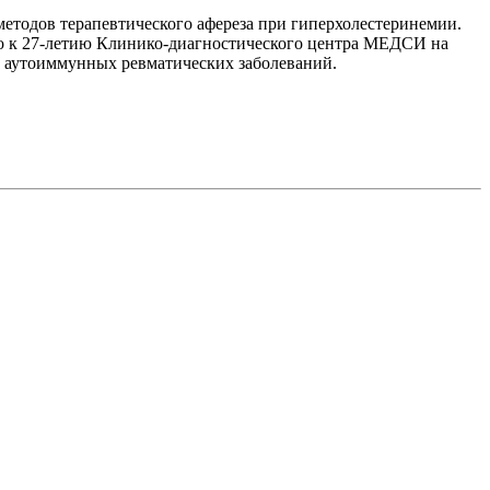
тодов терапевтического афереза при гиперхолестеринемии.
го к 27-летию Клинико-диагностического центра МЕДСИ на
и аутоиммунных ревматических заболеваний.