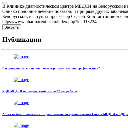
В Клинико-диагностическом центре МЕДСИ на Белорусской нак
Однако подобное лечение показано и при ряде других заболе
Белорусской, выступил профессор Сергей Константинович Соло
https://www.pharmaceutics.ru/index.php?id=113224
Закрыть
Публикации
Вакцинироваться или нет: зачем взрослым вакцинопрофилактика?
КДЦ МЕДСИ на Белорусской: итоги 27 лет работы
27 лет на благо пациентов: торжественное заседание Ученого Совета МЕДСИ в КДЦ 