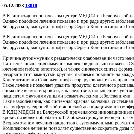
05.12.2023
13010
В Клинико-диагностическом центре МЕДСИ на Белорусской нак
Однако подобное лечение показано и при ряде других заболе
Белорусской, выступил профессор Сергей Константинович Соло
В Клинико-диагностическом центре МЕДСИ на Белорусской нак
Однако подобное лечение показано и при ряде других заболе
Белорусской, выступил профессор Сергей Константинович Соло
Причина аутоиммунных ревматических заболеваний часто неиз
Патогенез появления иммунокомплексов довольно сложен. «Су
клеточной гибели (апоптозе), и также снижается синтез ферм
разорвать этот замкнутый круг мы пытаемся повлиять на кажды
Константинович Соловьев, профессор, руководитель направл
Такое лечение позволяет удалить продукты клеточного распа
снижение вязкости крови и, как следствие, повышение чувств
пациентам с аутоиммунными ревматическими заболеваниями.
Такие заболевания, как системная красная волчанка, системна
плазмоферезу европейской и японской ассоциациями плазмофер
В КДЦ МЕДСИ на Белорусской применяются инновационные мето
крови, позволяет обработать 1–2 объема циркулирующей плазм
Вторым этапом лечения пациентов с аутоиммунными ревматиче
Комплексное лечение позволяет существенно сократить дозы г
васкулиты, нефрит и т. д.).