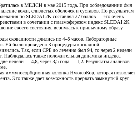
обратилась в МЕДСИ в мае 2015 года. При осбледованиии был
аление кожи, слизистых оболочек и суставов. По результатам
олевания по SLEDAI 2K составлял 27 баллов — это очень
 средствами в сочетании с плазмоферезом индекс SLEDAI 2K
чшение своего состояния, вернулась к привычному образу
иоды скованности длились по 4–5 часов. Лабораторные
ит. Ей было проведено 3 процедуры каскадной
зились. Так, если СРБ до лечения был 94, то через 2 недели
лет. Наблюдалась также положительная динамика индекса
ве недели — 4,8, через 3,5 года — 1,2. Результаты анализов
ме.
кая иммуносорбционная колонка НуклеоКор, которая позволяет
нта. Это также дает возможность прервать замкнутый круг