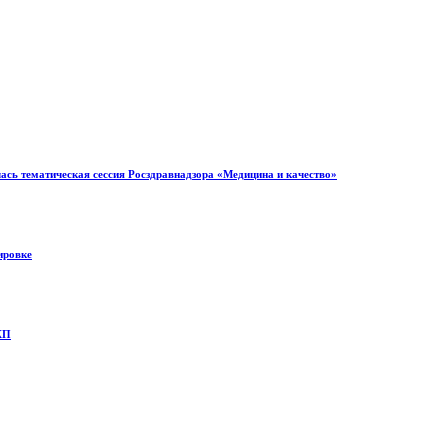
ась тематическая сессия Росздравнадзора «Медицина и качество»
ировке
КП