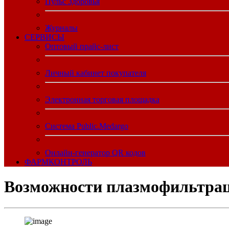
Пульс Здоровья
Журналы
CЕРВИСЫ
Оптовый прайс-лист
Личный кабинет покупателя
Электронная торговая площадка
Система Public.Medargo
Онлайн-генератор QR кодов
ФАРМКОНТРОЛЬ
Возможности плазмофильтрац