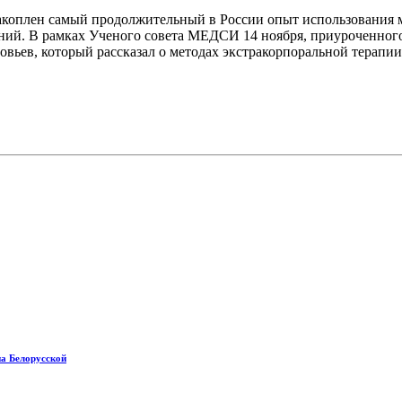
оплен самый продолжительный в России опыт использования ме
ваний. В рамках Ученого совета МЕДСИ 14 ноября, приуроченно
вьев, который рассказал о методах экстракорпоральной терапи
на Белорусской