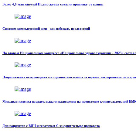
Более 4,6 млн жителей Подмосковья сделали прививку от гриппа
Синдром компьютерной шеи - как избежать последствий
На втором Национальном конгрессе «Национальное здравоохранение - 2023» состоял
Национальная ветеринарная ассоциация выступила за перенос эксперимента по марк
Минздрав изменил порядок выдачи разрешения на проведение клинисследований БМ
Для пациентов с ВИЧ и гепатитом С закупят четыре препарата