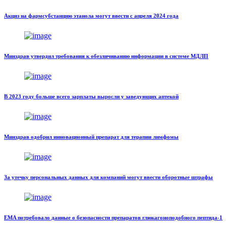
Акциз на фармсубстанцию этанола могут ввести с апреля 2024 года
Минздрав утвердил требования к обезличиванию информации в системе МДЛП
В 2023 году больше всего зарплаты выросли у заведующих аптекой
Минздрав одобрил инновационный препарат для терапии лимфомы
За утечку персональных данных для компаний могут ввести оборотные штрафы
EMA потребовало данные о безопасности препаратов глюкагоноподобного пептида-1