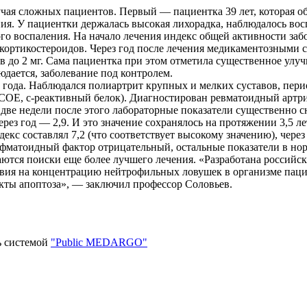
учая сложных пациентов. Первый — пациентка 39 лет, которая 
ия. У пациентки держалась высокая лихорадка, наблюдалось восп
о воспаления. На начало лечения индекс общей активности заб
кокортикостероидов. Через год после лечения медикаментозными
тов до 2 мг. Сама пациентка при этом отметила существенное улу
юдается, заболевание под контролем.
8 года. Наблюдался полиартрит крупных и мелких суставов, пер
(СОЕ, с-реактивный белок). Диагностирован ревматоидный артр
две недели после этого лабораторные показатели существенно сни
ерез год — 2,9. И это значение сохранялось на протяжении 3,5 
кс составлял 7,2 (что соответствует высокому значению), через д
фматоидный фактор отрицательный, остальные показатели в нор
ются поиски еще более лучшего лечения. «Разработана российс
вия на концентрацию нейтрофильных ловушек в организме пацие
кты апоптоза», — заключил профессор Соловьев.
ь системой
"Public MEDARGO"