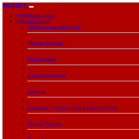
МЕДАРГО
ГЛАВНАЯ
(current)
ПУБЛИКАЦИИ
Пространство дискуссий
Чувство Родины
PROздоровье
В мире животных
Новости
Гармония Здоровья: Путь к Благополучию
Усатые Умницы