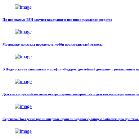
По программе ВЗН закупят коагулянт и противоопухолевое средство
Матвиенко призвала преодолеть лобби производителей этанола
В Подмосковье завершился марафон «Роддом, достойный доверия» с розыгрышем п
Детские хирурги областного центра охраны материнства и детства прооперировали ре
Сергиево-Посадские врачи впервые провели эндоваскулярную эмболизацию при тяже