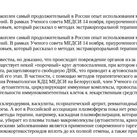
оплен самый продолжительный в России опыт использования ме
ваний. В рамках Ученого совета МЕДСИ 14 ноября, приуроченно
вьев, который рассказал о методах экстракорпоральной терапи
оплен самый продолжительный в России опыт использования ме
ваний. В рамках Ученого совета МЕДСИ 14 ноября, приуроченно
вьев, который рассказал о методах экстракорпоральной терапи
вестна, но доказано, что происходит повреждение органов из-
ществует некий «порочный» круг аутовоспаления, при котором 
ента, расщепляющего свободную ДНК, что приводит к аутовоспа
й его этап. В частности, с помощью методов терапевтического 
ения Ревматологии КДЦ МЕДСИ на Белорусской, член Ученого 
да, аутоантитела, циркулирующие иммунные комплексы, провоспа
ительности иммунокомпетентных клеток к лекарственным средст
я склеродермия, васкулиты, псориатический артрит, ревматоидн
еза. А вот в Российской ассоциации плазмофереза пока нет рек
ды терапии, например, каскадная плазмофильтрация, которая 
ы, убирает из плазмы только макромолекулы (аутоантитела, кр
скими заболеваниями является применение современного тарге
люкокортикостероидов вплоть до их полной отмены, а также пр