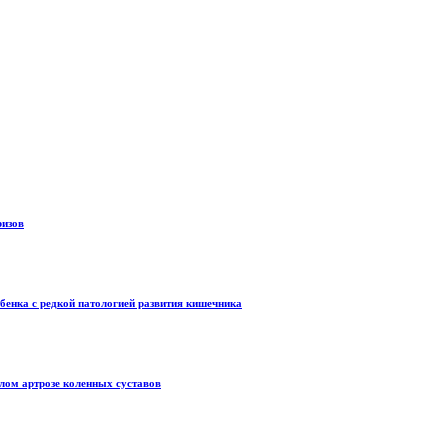
ризов
бенка с редкой патологией развития кишечника
лом артрозе коленных суставов